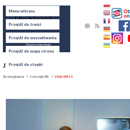
Miasto
Menu witryny
Hrubieszów
Przejdź do treści
MAPA
RSS
STRONY
Przejdź do wyszukiwania
Przejdź do mapy strony
Jesteś tutaj
Przejdź do stopki
Strona główna
ConceptLAB
3 Xde 0811 0