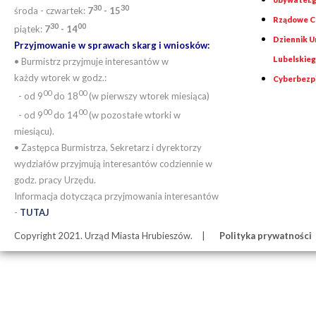
30
30
środa - czwartek:
7
- 15
Rządowe Ce
30
00
piątek:
7
- 14
Dziennik 
Przyjmowanie w sprawach skarg i wniosków:
Lubelskie
• Burmistrz przyjmuje interesantów w
każdy wtorek w godz.:
Cyberbezp
00
00
- od 9
do 18
(w pierwszy wtorek miesiąca)
00
00
- od 9
do 14
(w pozostałe wtorki w
miesiącu).
• Zastępca Burmistrza, Sekretarz i dyrektorzy
wydziałów przyjmują interesantów codziennie w
godz. pracy Urzędu.
Informacja dotycząca przyjmowania interesantów
-
TUTAJ
Copyright 2021. Urząd Miasta Hrubieszów.
Polityka prywatności