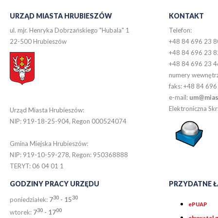
URZĄD MIASTA HRUBIESZÓW
KONTAKT
ul. mjr. Henryka Dobrzańskiego "Hubala" 1
Telefon:
22-500 Hrubieszów
+48 84 696 23 8
+48 84 696 23 8
+48 84 696 23 4
numery wewnętr
faks: +48 84 696
e-mail:
um@miast
Elektroniczna S
Urząd Miasta Hrubieszów:
NIP: 919-18-25-904, Regon 000524074
Gmina Miejska Hrubieszów:
NIP: 919-10-59-278, Regon: 950368888
TERYT: 06 04 01 1
GODZINY PRACY URZĘDU
PRZYDATNE Ł
30
30
poniedziałek:
7
- 15
ePUAP
30
0
0
wtorek:
7
- 17
obywatel.g