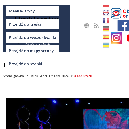
Miasto
Menu witryny
Hrubieszów
Przejdź do treści
MAPA
RSS
STRONY
Przejdź do wyszukiwania
Przejdź do mapy strony
Jesteś tutaj
Przejdź do stopki
Strona główna
Dzień Babci i Dziadka 2024
3 Xde 9697 0