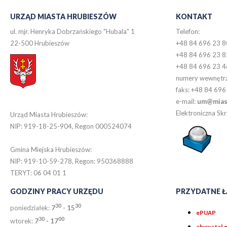
URZĄD MIASTA HRUBIESZÓW
KONTAKT
ul. mjr. Henryka Dobrzańskiego "Hubala" 1
Telefon:
22-500 Hrubieszów
+48 84 696 23 8
+48 84 696 23 8
+48 84 696 23 4
numery wewnętr
faks: +48 84 696
e-mail:
um@miast
Elektroniczna S
Urząd Miasta Hrubieszów:
NIP: 919-18-25-904, Regon 000524074
Gmina Miejska Hrubieszów:
NIP: 919-10-59-278, Regon: 950368888
TERYT: 06 04 01 1
GODZINY PRACY URZĘDU
PRZYDATNE Ł
30
30
poniedziałek:
7
- 15
ePUAP
30
0
0
wtorek:
7
- 17
obywatel.g