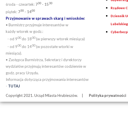
30
30
środa - czwartek:
7
- 15
Rządowe Ce
30
00
piątek:
7
- 14
Dziennik 
Przyjmowanie w sprawach skarg i wniosków:
Lubelskie
• Burmistrz przyjmuje interesantów w
każdy wtorek w godz.:
Cyberbezp
00
00
- od 9
do 18
(w pierwszy wtorek miesiąca)
00
00
- od 9
do 14
(w pozostałe wtorki w
miesiącu).
• Zastępca Burmistrza, Sekretarz i dyrektorzy
wydziałów przyjmują interesantów codziennie w
godz. pracy Urzędu.
Informacja dotycząca przyjmowania interesantów
-
TUTAJ
Copyright 2021. Urząd Miasta Hrubieszów.
Polityka prywatności