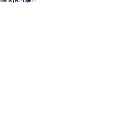
revious
|
Następne »