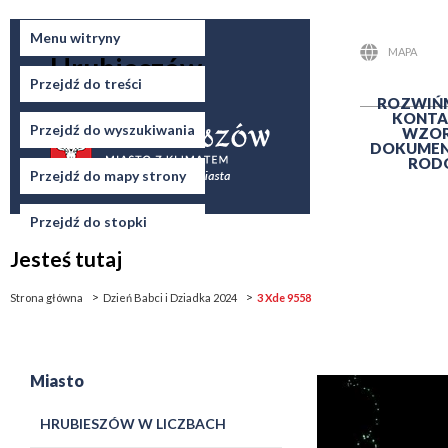
Miasto
Menu witryny
MAPA
Hrubieszów
STRONY
Przejdź do treści
ROZWIŃ
KONTA
Przejdź do wyszukiwania
WZO
DOKUME
ROD
Przejdź do mapy strony
Przejdź do stopki
Jesteś tutaj
Strona główna
Dzień Babci i Dziadka 2024
3 Xde 9558
Miasto
HRUBIESZÓW W LICZBACH