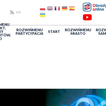
RSS
MENU
KT,
ROZWIŃ
MENU
ROZWIŃ
MENU
ROZ
RY
START
PARTYCYPACJA
MIASTO
SA
NTÓW,
O