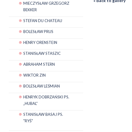
« Back to gallery
MIECZYSŁAW GRZEGORZ
BEKKER
STEFAN DU CHATEAU
BOLESŁAW PRUS
HENRY ORENSTEIN
STANISŁAW STASZIC
ABRAHAM STERN
WIKTOR ZIN
BOLESŁAW LEŚMIAN
HENRYK DOBRZAŃSKI PS.
„HUBAL”
STANISŁAW BASAJ PS.
"RYŚ"