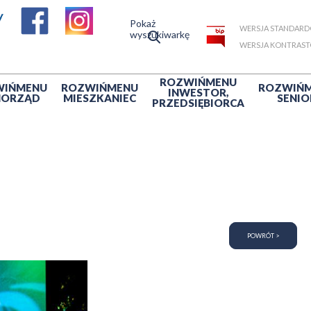
Pokaż
WERSJA STANDAR
wyszukiwarkę
WERSJA KONTRAS
ROZWIŃ
MENU
WIŃ
MENU
ROZWIŃ
MENU
ROZWIŃ
INWESTOR,
MORZĄD
MIESZKANIEC
SENIO
PRZEDSIĘBIORCA
POWRÓT >