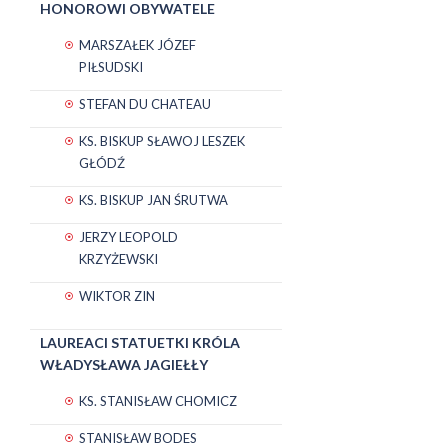
HONOROWI OBYWATELE
MARSZAŁEK JÓZEF
PIŁSUDSKI
STEFAN DU CHATEAU
KS. BISKUP SŁAWOJ LESZEK
GŁÓDŹ
KS. BISKUP JAN ŚRUTWA
JERZY LEOPOLD
KRZYŻEWSKI
WIKTOR ZIN
LAUREACI STATUETKI KRÓLA
WŁADYSŁAWA JAGIEŁŁY
KS. STANISŁAW CHOMICZ
STANISŁAW BODES