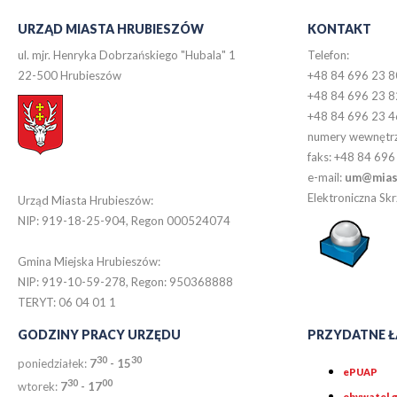
URZĄD MIASTA HRUBIESZÓW
KONTAKT
ul. mjr. Henryka Dobrzańskiego "Hubala" 1
Telefon:
22-500 Hrubieszów
+48 84 696 23 8
+48 84 696 23 8
+48 84 696 23 4
numery wewnętr
faks: +48 84 696
e-mail:
um@miast
Elektroniczna S
Urząd Miasta Hrubieszów:
NIP: 919-18-25-904, Regon 000524074
Gmina Miejska Hrubieszów:
NIP: 919-10-59-278, Regon: 950368888
TERYT: 06 04 01 1
GODZINY PRACY URZĘDU
PRZYDATNE Ł
30
30
poniedziałek:
7
- 15
ePUAP
30
0
0
wtorek:
7
- 17
obywatel.g