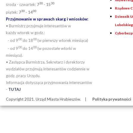
30
30
środa - czwartek:
7
- 15
Rządowe Ce
30
00
piątek:
7
- 14
Dziennik 
Przyjmowanie w sprawach skarg i wniosków:
Lubelskie
• Burmistrz przyjmuje interesantów w
każdy wtorek w godz.:
Cyberbezp
00
00
- od 9
do 18
(w pierwszy wtorek miesiąca)
00
00
- od 9
do 14
(w pozostałe wtorki w
miesiącu).
• Zastępca Burmistrza, Sekretarz i dyrektorzy
wydziałów przyjmują interesantów codziennie w
godz. pracy Urzędu.
Informacja dotycząca przyjmowania interesantów
-
TUTAJ
Copyright 2021. Urząd Miasta Hrubieszów.
Polityka prywatności