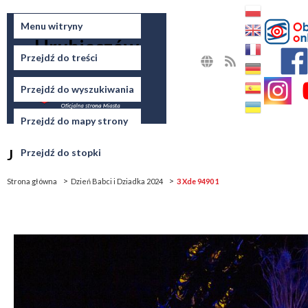
Miasto
Menu witryny
Hrubieszów
Przejdź do treści
MAPA
RSS
STRONY
Przejdź do wyszukiwania
Przejdź do mapy strony
Jesteś tutaj
Przejdź do stopki
Strona główna
Dzień Babci i Dziadka 2024
3 Xde 9490 1