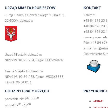
URZĄD MIASTA HRUBIESZÓW
KONTAKT
ul. mjr. Henryka Dobrzańskiego "Hubala" 1
Telefon:
22-500 Hrubieszów
+48 84 696 23 8
+48 84 696 23 8
+48 84 696 23 4
numery wewnętr
faks: +48 84 696
e-mail:
um@miast
Elektroniczna S
Urząd Miasta Hrubieszów:
NIP: 919-18-25-904, Regon 000524074
Gmina Miejska Hrubieszów:
NIP: 919-10-59-278, Regon: 950368888
TERYT: 06 04 01 1
GODZINY PRACY URZĘDU
PRZYDATNE Ł
30
30
poniedziałek:
7
- 15
ePUAP
30
0
0
wtorek:
7
- 17
obywatel.g