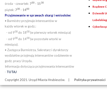
30
30
środa - czwartek:
7
- 15
Rządowe Ce
30
00
piątek:
7
- 14
Dziennik 
Przyjmowanie w sprawach skarg i wniosków:
Lubelskie
• Burmistrz przyjmuje interesantów w
każdy wtorek w godz.:
Cyberbezp
00
00
- od 9
do 18
(w pierwszy wtorek miesiąca)
00
00
- od 9
do 14
(w pozostałe wtorki w
miesiącu).
• Zastępca Burmistrza, Sekretarz i dyrektorzy
wydziałów przyjmują interesantów codziennie w
godz. pracy Urzędu.
Informacja dotycząca przyjmowania interesantów
-
TUTAJ
Copyright 2021. Urząd Miasta Hrubieszów.
Polityka prywatności