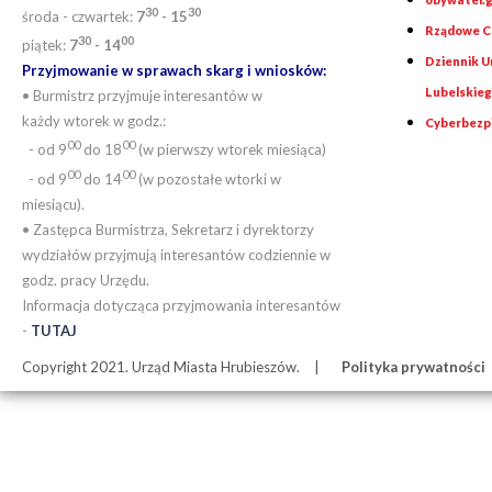
30
30
środa - czwartek:
7
- 15
Rządowe Ce
30
00
piątek:
7
- 14
Dziennik 
Przyjmowanie w sprawach skarg i wniosków:
Lubelskie
• Burmistrz przyjmuje interesantów w
każdy wtorek w godz.:
Cyberbezp
00
00
- od 9
do 18
(w pierwszy wtorek miesiąca)
00
00
- od 9
do 14
(w pozostałe wtorki w
miesiącu).
• Zastępca Burmistrza, Sekretarz i dyrektorzy
wydziałów przyjmują interesantów codziennie w
godz. pracy Urzędu.
Informacja dotycząca przyjmowania interesantów
-
TUTAJ
Copyright 2021. Urząd Miasta Hrubieszów.
Polityka prywatności