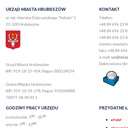
URZĄD MIASTA HRUBIESZÓW
KONTAKT
ul. mjr. Henryka Dobrzańskiego "Hubala" 1
Telefon:
22-500 Hrubieszów
+48 84 696 23 8
+48 84 696 23 8
+48 84 696 23 4
numery wewnętr
faks: +48 84 696
e-mail:
um@miast
Elektroniczna S
Urząd Miasta Hrubieszów:
NIP: 919-18-25-904, Regon 000524074
Gmina Miejska Hrubieszów:
NIP: 919-10-59-278, Regon: 950368888
TERYT: 06 04 01 1
GODZINY PRACY URZĘDU
PRZYDATNE Ł
30
30
poniedziałek:
7
- 15
ePUAP
30
0
0
wtorek:
7
- 17
obywatel.g