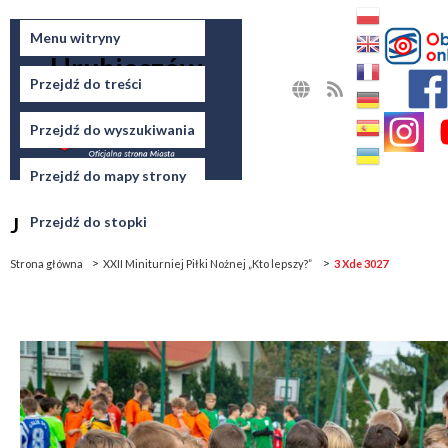
Miasto
Menu witryny
Hrubieszów
Przejdź do treści
MAPA
RSS
STRONY
Przejdź do wyszukiwania
Przejdź do mapy strony
Jesteś tutaj
Przejdź do stopki
Strona główna
XXII Miniturniej Piłki Nożnej „Kto lepszy?”
3 Xde 3027