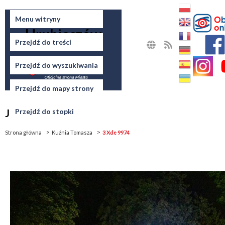
Miasto
Menu witryny
Hrubieszów
Przejdź do treści
MAPA
RSS
STRONY
Przejdź do wyszukiwania
Przejdź do mapy strony
Jesteś tutaj
Przejdź do stopki
Strona główna
Kuźnia Tomasza
3 Xde 9974