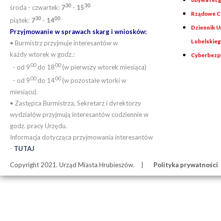
30
30
środa - czwartek:
7
- 15
Rządowe Ce
30
00
piątek:
7
- 14
Dziennik 
Przyjmowanie w sprawach skarg i wniosków:
Lubelskie
• Burmistrz przyjmuje interesantów w
każdy wtorek w godz.:
Cyberbezp
00
00
- od 9
do 18
(w pierwszy wtorek miesiąca)
00
00
- od 9
do 14
(w pozostałe wtorki w
miesiącu).
• Zastępca Burmistrza, Sekretarz i dyrektorzy
wydziałów przyjmują interesantów codziennie w
godz. pracy Urzędu.
Informacja dotycząca przyjmowania interesantów
-
TUTAJ
Copyright 2021. Urząd Miasta Hrubieszów.
Polityka prywatności