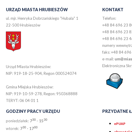
URZĄD MIASTA HRUBIESZÓW
KONTAKT
ul. mjr. Henryka Dobrzańskiego "Hubala" 1
Telefon:
22-500 Hrubieszów
+48 84 696 23 8
+48 84 696 23 8
+48 84 696 23 4
numery wewnętr
faks: +48 84 696
e-mail:
um@miast
Elektroniczna S
Urząd Miasta Hrubieszów:
NIP: 919-18-25-904, Regon 000524074
Gmina Miejska Hrubieszów:
NIP: 919-10-59-278, Regon: 950368888
TERYT: 06 04 01 1
GODZINY PRACY URZĘDU
PRZYDATNE Ł
30
30
poniedziałek:
7
- 15
ePUAP
30
0
0
wtorek:
7
- 17
obywatel.g