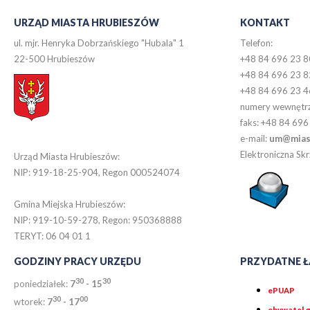
URZĄD MIASTA HRUBIESZÓW
KONTAKT
ul. mjr. Henryka Dobrzańskiego "Hubala" 1
Telefon:
22-500 Hrubieszów
+48 84 696 23 8
+48 84 696 23 8
+48 84 696 23 4
numery wewnętr
faks: +48 84 696
e-mail:
um@miast
Elektroniczna S
Urząd Miasta Hrubieszów:
NIP: 919-18-25-904, Regon 000524074
Gmina Miejska Hrubieszów:
NIP: 919-10-59-278, Regon: 950368888
TERYT: 06 04 01 1
GODZINY PRACY URZĘDU
PRZYDATNE Ł
30
30
poniedziałek:
7
- 15
ePUAP
30
0
0
wtorek:
7
- 17
obywatel.g