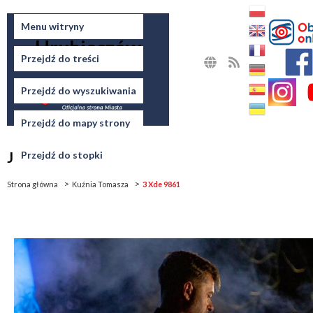
Miasto
Menu witryny
Hrubieszów
Przejdź do treści
MAPA
RSS
STRONY
Przejdź do wyszukiwania
Przejdź do mapy strony
Jesteś tutaj
Przejdź do stopki
Strona główna
Kuźnia Tomasza
3 Xde 9861