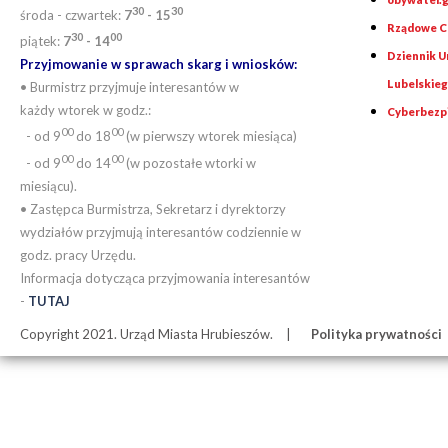
30
30
środa - czwartek:
7
- 15
Rządowe Ce
30
00
piątek:
7
- 14
Dziennik 
Przyjmowanie w sprawach skarg i wniosków:
Lubelskie
• Burmistrz przyjmuje interesantów w
każdy wtorek w godz.:
Cyberbezp
00
00
- od 9
do 18
(w pierwszy wtorek miesiąca)
00
00
- od 9
do 14
(w pozostałe wtorki w
miesiącu).
• Zastępca Burmistrza, Sekretarz i dyrektorzy
wydziałów przyjmują interesantów codziennie w
godz. pracy Urzędu.
Informacja dotycząca przyjmowania interesantów
-
TUTAJ
Copyright 2021. Urząd Miasta Hrubieszów.
Polityka prywatności