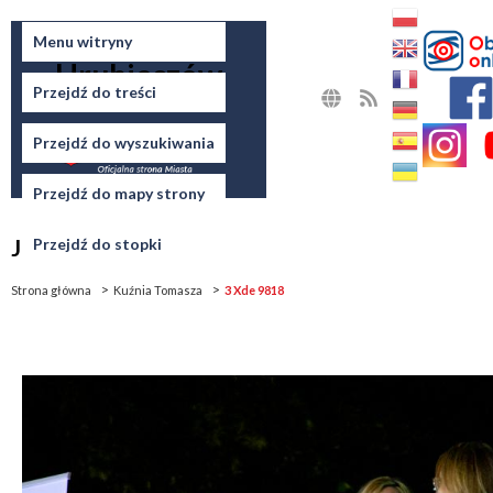
Miasto
Menu witryny
Hrubieszów
Przejdź do treści
MAPA
RSS
STRONY
Przejdź do wyszukiwania
Przejdź do mapy strony
Jesteś tutaj
Przejdź do stopki
Strona główna
Kuźnia Tomasza
3 Xde 9818