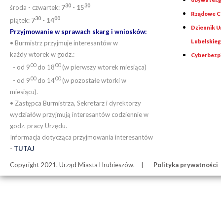
30
30
środa - czwartek:
7
- 15
Rządowe Ce
30
00
piątek:
7
- 14
Dziennik 
Przyjmowanie w sprawach skarg i wniosków:
Lubelskie
• Burmistrz przyjmuje interesantów w
każdy wtorek w godz.:
Cyberbezp
00
00
- od 9
do 18
(w pierwszy wtorek miesiąca)
00
00
- od 9
do 14
(w pozostałe wtorki w
miesiącu).
• Zastępca Burmistrza, Sekretarz i dyrektorzy
wydziałów przyjmują interesantów codziennie w
godz. pracy Urzędu.
Informacja dotycząca przyjmowania interesantów
-
TUTAJ
Copyright 2021. Urząd Miasta Hrubieszów.
Polityka prywatności