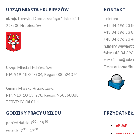
URZĄD MIASTA HRUBIESZÓW
KONTAKT
ul. mjr. Henryka Dobrzańskiego "Hubala" 1
Telefon:
22-500 Hrubieszów
+48 84 696 23 8
+48 84 696 23 8
+48 84 696 23 4
numery wewnętr
faks: +48 84 696
e-mail:
um@miast
Elektroniczna S
Urząd Miasta Hrubieszów:
NIP: 919-18-25-904, Regon 000524074
Gmina Miejska Hrubieszów:
NIP: 919-10-59-278, Regon: 950368888
TERYT: 06 04 01 1
GODZINY PRACY URZĘDU
PRZYDATNE Ł
30
30
poniedziałek:
7
- 15
ePUAP
30
0
0
wtorek:
7
- 17
obywatel.g