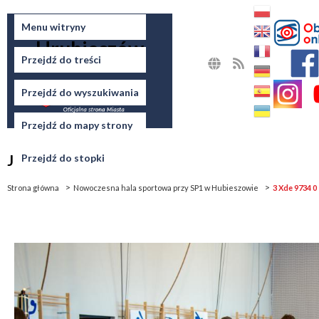
Miasto
Menu witryny
Hrubieszów
Przejdź do treści
MAPA
RSS
STRONY
Przejdź do wyszukiwania
Przejdź do mapy strony
Jesteś tutaj
Przejdź do stopki
Strona główna
Nowoczesna hala sportowa przy SP1 w Hubieszowie
3 Xde 9734 0