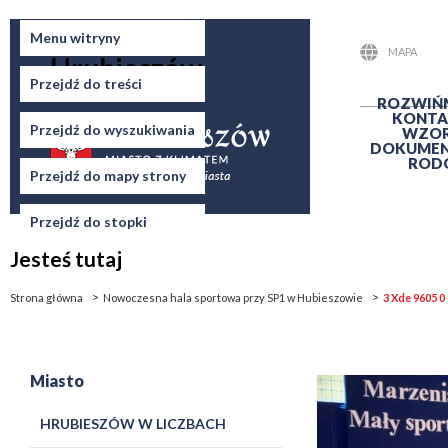
Miasto
Menu witryny
MAPA
Hrubieszów
STRONY
Przejdź do treści
ROZWIŃ
KONTA
Przejdź do wyszukiwania
WZO
DOKUME
ROD
Przejdź do mapy strony
Przejdź do stopki
Jesteś tutaj
Strona główna
Nowoczesna hala sportowa przy SP1 w Hubieszowie
3 Xde 9605 0
Miasto
HRUBIESZÓW W LICZBACH