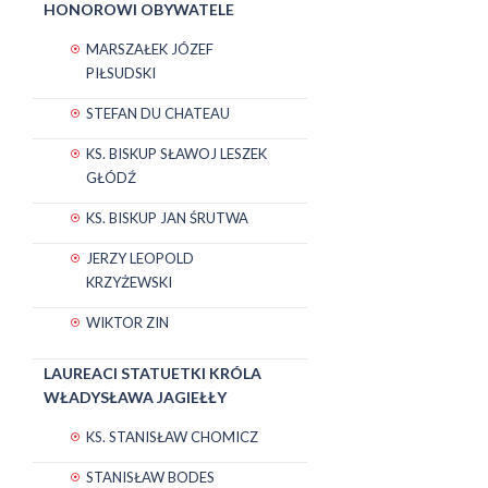
HONOROWI OBYWATELE
MARSZAŁEK JÓZEF
PIŁSUDSKI
STEFAN DU CHATEAU
KS. BISKUP SŁAWOJ LESZEK
GŁÓDŹ
KS. BISKUP JAN ŚRUTWA
JERZY LEOPOLD
KRZYŻEWSKI
WIKTOR ZIN
LAUREACI STATUETKI KRÓLA
WŁADYSŁAWA JAGIEŁŁY
KS. STANISŁAW CHOMICZ
STANISŁAW BODES