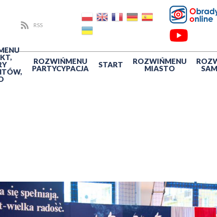
RSS
MENU
KT,
ROZWIŃ
MENU
ROZWIŃ
MENU
ROZ
RY
START
PARTYCYPACJA
MIASTO
SA
NTÓW,
O