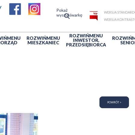
Pokaż
WERSJA STANDAR
wyszukiwarkę
WERSJA KONTRAS
ROZWIŃ
MENU
WIŃ
MENU
ROZWIŃ
MENU
ROZWIŃ
INWESTOR,
MORZĄD
MIESZKANIEC
SENIO
PRZEDSIĘBIORCA
POWRÓT >