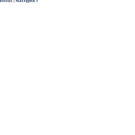
revious
|
Następne »