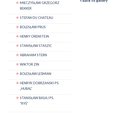
« Back to gallery
MIECZYSŁAW GRZEGORZ
BEKKER
STEFAN DU CHATEAU
BOLESŁAW PRUS
HENRY ORENSTEIN
STANISŁAW STASZIC
ABRAHAM STERN
WIKTOR ZIN
BOLESŁAW LEŚMIAN
HENRYK DOBRZAŃSKI PS.
„HUBAL”
STANISŁAW BASAJ PS.
"RYŚ"