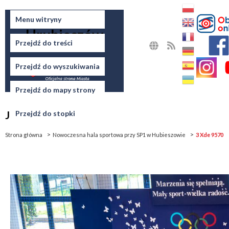
Miasto
Menu witryny
Hrubieszów
Przejdź do treści
MAPA
RSS
STRONY
Przejdź do wyszukiwania
Przejdź do mapy strony
Jesteś tutaj
Przejdź do stopki
Strona główna
Nowoczesna hala sportowa przy SP1 w Hubieszowie
3 Xde 9570