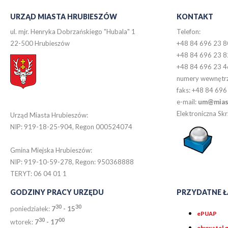
URZĄD MIASTA HRUBIESZÓW
KONTAKT
ul. mjr. Henryka Dobrzańskiego "Hubala" 1
Telefon:
22-500 Hrubieszów
+48 84 696 23 8
+48 84 696 23 8
+48 84 696 23 4
numery wewnętr
faks: +48 84 696
e-mail:
um@miast
Elektroniczna S
Urząd Miasta Hrubieszów:
NIP: 919-18-25-904, Regon 000524074
Gmina Miejska Hrubieszów:
NIP: 919-10-59-278, Regon: 950368888
TERYT: 06 04 01 1
GODZINY PRACY URZĘDU
PRZYDATNE Ł
30
30
poniedziałek:
7
- 15
ePUAP
30
0
0
wtorek:
7
- 17
obywatel.g