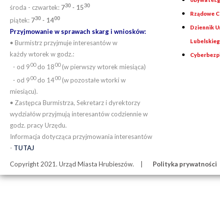
30
30
środa - czwartek:
7
- 15
Rządowe Ce
30
00
piątek:
7
- 14
Dziennik 
Przyjmowanie w sprawach skarg i wniosków:
Lubelskie
• Burmistrz przyjmuje interesantów w
każdy wtorek w godz.:
Cyberbezp
00
00
- od 9
do 18
(w pierwszy wtorek miesiąca)
00
00
- od 9
do 14
(w pozostałe wtorki w
miesiącu).
• Zastępca Burmistrza, Sekretarz i dyrektorzy
wydziałów przyjmują interesantów codziennie w
godz. pracy Urzędu.
Informacja dotycząca przyjmowania interesantów
-
TUTAJ
Copyright 2021. Urząd Miasta Hrubieszów.
Polityka prywatności