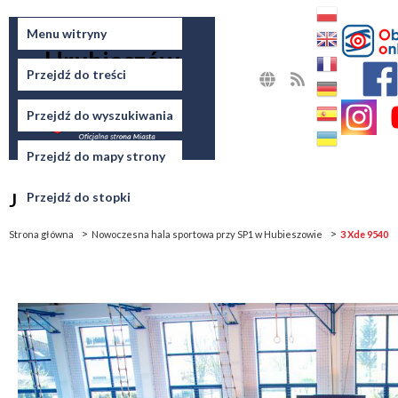
Miasto
Menu witryny
Hrubieszów
Przejdź do treści
MAPA
RSS
STRONY
Przejdź do wyszukiwania
Przejdź do mapy strony
Jesteś tutaj
Przejdź do stopki
Strona główna
Nowoczesna hala sportowa przy SP1 w Hubieszowie
3 Xde 9540