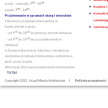
30
30
środa - czwartek:
7
- 15
Rządowe Ce
30
00
piątek:
7
- 14
Dziennik 
Przyjmowanie w sprawach skarg i wniosków:
Lubelskie
• Burmistrz przyjmuje interesantów w
każdy wtorek w godz.:
Cyberbezp
00
00
- od 9
do 18
(w pierwszy wtorek miesiąca)
00
00
- od 9
do 14
(w pozostałe wtorki w
miesiącu).
• Zastępca Burmistrza, Sekretarz i dyrektorzy
wydziałów przyjmują interesantów codziennie w
godz. pracy Urzędu.
Informacja dotycząca przyjmowania interesantów
-
TUTAJ
Copyright 2021. Urząd Miasta Hrubieszów.
Polityka prywatności