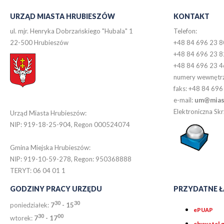
URZĄD MIASTA HRUBIESZÓW
KONTAKT
ul. mjr. Henryka Dobrzańskiego "Hubala" 1
Telefon:
22-500 Hrubieszów
+48 84 696 23 8
+48 84 696 23 8
+48 84 696 23 4
numery wewnętr
faks: +48 84 696
e-mail:
um@miast
Elektroniczna S
Urząd Miasta Hrubieszów:
NIP: 919-18-25-904, Regon 000524074
Gmina Miejska Hrubieszów:
NIP: 919-10-59-278, Regon: 950368888
TERYT: 06 04 01 1
GODZINY PRACY URZĘDU
PRZYDATNE Ł
30
30
poniedziałek:
7
- 15
ePUAP
30
0
0
wtorek:
7
- 17
obywatel.g