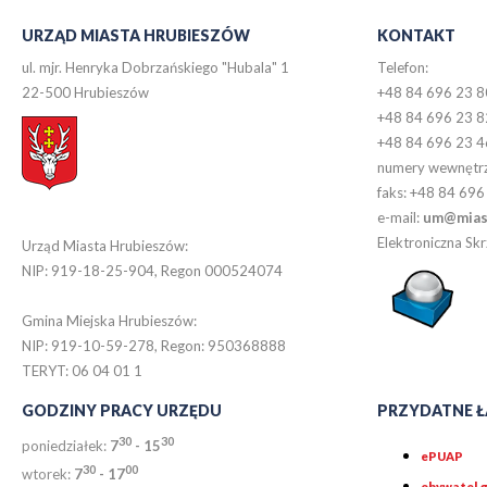
URZĄD MIASTA HRUBIESZÓW
KONTAKT
ul. mjr. Henryka Dobrzańskiego "Hubala" 1
Telefon:
22-500 Hrubieszów
+48 84 696 23 8
+48 84 696 23 8
+48 84 696 23 4
numery wewnętr
faks: +48 84 696
e-mail:
um@miast
Elektroniczna S
Urząd Miasta Hrubieszów:
NIP: 919-18-25-904, Regon 000524074
Gmina Miejska Hrubieszów:
NIP: 919-10-59-278, Regon: 950368888
TERYT: 06 04 01 1
GODZINY PRACY URZĘDU
PRZYDATNE Ł
30
30
poniedziałek:
7
- 15
ePUAP
30
0
0
wtorek:
7
- 17
obywatel.g