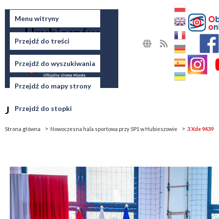
Miasto
Menu witryny
Hrubieszów
Przejdź do treści
MAPA
RSS
STRONY
Przejdź do wyszukiwania
Przejdź do mapy strony
Jesteś tutaj
Przejdź do stopki
Strona główna
Nowoczesna hala sportowa przy SP1 w Hubieszowie
3 Xde 9439