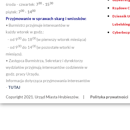
30
30
środa - czwartek:
7
- 15
Rządowe Ce
30
00
piątek:
7
- 14
Dziennik 
Przyjmowanie w sprawach skarg i wniosków:
Lubelskie
• Burmistrz przyjmuje interesantów w
każdy wtorek w godz.:
Cyberbezp
00
00
- od 9
do 18
(w pierwszy wtorek miesiąca)
00
00
- od 9
do 14
(w pozostałe wtorki w
miesiącu).
• Zastępca Burmistrza, Sekretarz i dyrektorzy
wydziałów przyjmują interesantów codziennie w
godz. pracy Urzędu.
Informacja dotycząca przyjmowania interesantów
-
TUTAJ
Copyright 2021. Urząd Miasta Hrubieszów.
Polityka prywatności