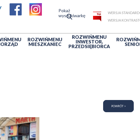
Pokaż
WERSJA STANDAR
wyszukiwarkę
WERSJA KONTRAS
ROZWIŃ
MENU
WIŃ
MENU
ROZWIŃ
MENU
ROZWIŃ
INWESTOR,
MORZĄD
MIESZKANIEC
SENIO
PRZEDSIĘBIORCA
POWRÓT >