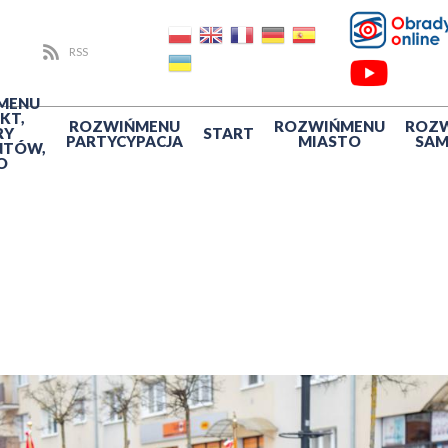
RSS
MENU
KT,
ROZWIŃ
MENU
ROZWIŃ
MENU
ROZ
RY
START
PARTYCYPACJA
MIASTO
SA
NTÓW,
O