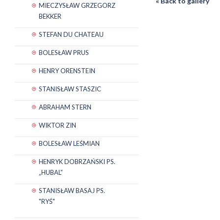
« Back to gallery
MIECZYSŁAW GRZEGORZ
BEKKER
STEFAN DU CHATEAU
BOLESŁAW PRUS
HENRY ORENSTEIN
STANISŁAW STASZIC
ABRAHAM STERN
WIKTOR ZIN
BOLESŁAW LEŚMIAN
HENRYK DOBRZAŃSKI PS.
„HUBAL”
STANISŁAW BASAJ PS.
"RYŚ"