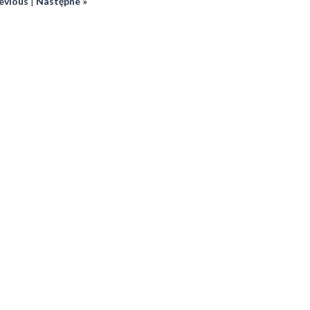
revious
|
Następne »