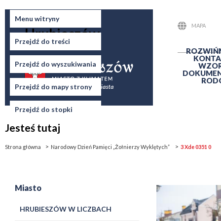
Miasto
Menu witryny
MAPA
Hrubieszów
STRONY
Przejdź do treści
ROZWIŃ
KONTA
Przejdź do wyszukiwania
WZO
DOKUME
ROD
Przejdź do mapy strony
Przejdź do stopki
Jesteś tutaj
Strona główna
Narodowy Dzień Pamięci „Żołnierzy Wyklętych”
3 Xde 0351 0
Miasto
HRUBIESZÓW W LICZBACH