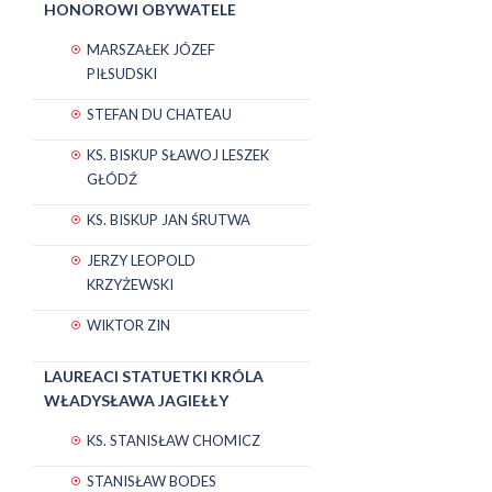
HONOROWI OBYWATELE
MARSZAŁEK JÓZEF
PIŁSUDSKI
STEFAN DU CHATEAU
KS. BISKUP SŁAWOJ LESZEK
GŁÓDŹ
KS. BISKUP JAN ŚRUTWA
JERZY LEOPOLD
KRZYŻEWSKI
WIKTOR ZIN
LAUREACI STATUETKI KRÓLA
WŁADYSŁAWA JAGIEŁŁY
KS. STANISŁAW CHOMICZ
STANISŁAW BODES