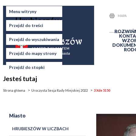
Miasto
Menu witryny
MAPA
Hrubieszów
STRONY
Przejdź do treści
ROZWIŃ
KONTA
Przejdź do wyszukiwania
WZO
DOKUME
ROD
Przejdź do mapy strony
Przejdź do stopki
Jesteś tutaj
Strona główna
Uroczysta Sesja Rady Miejskiej 2022
3 Xde 5150
Miasto
HRUBIESZÓW W LICZBACH