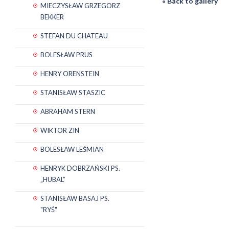
« Back to gallery
MIECZYSŁAW GRZEGORZ
BEKKER
STEFAN DU CHATEAU
BOLESŁAW PRUS
HENRY ORENSTEIN
STANISŁAW STASZIC
ABRAHAM STERN
WIKTOR ZIN
BOLESŁAW LEŚMIAN
HENRYK DOBRZAŃSKI PS.
„HUBAL”
STANISŁAW BASAJ PS.
"RYŚ"