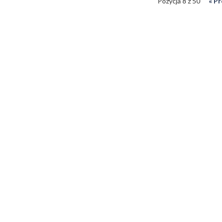
Pozycja 8 z 50
« P