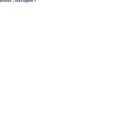
revious
|
Następne »