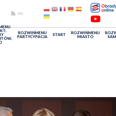
RSS
MENU
KT,
ROZWIŃ
MENU
ROZWIŃ
MENU
ROZ
RY
START
PARTYCYPACJA
MIASTO
SA
NTÓW,
O