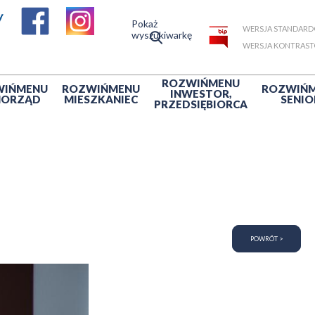
Pokaż
WERSJA STANDAR
wyszukiwarkę
WERSJA KONTRAS
ROZWIŃ
MENU
WIŃ
MENU
ROZWIŃ
MENU
ROZWIŃ
INWESTOR,
MORZĄD
MIESZKANIEC
SENIO
PRZEDSIĘBIORCA
POWRÓT >