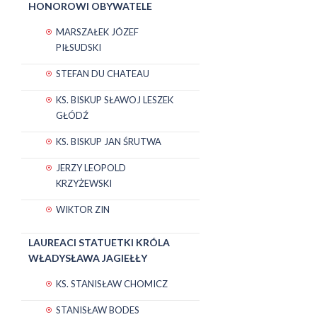
HONOROWI OBYWATELE
MARSZAŁEK JÓZEF
PIŁSUDSKI
STEFAN DU CHATEAU
KS. BISKUP SŁAWOJ LESZEK
GŁÓDŹ
KS. BISKUP JAN ŚRUTWA
JERZY LEOPOLD
KRZYŻEWSKI
WIKTOR ZIN
LAUREACI STATUETKI KRÓLA
WŁADYSŁAWA JAGIEŁŁY
KS. STANISŁAW CHOMICZ
STANISŁAW BODES