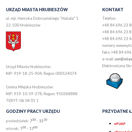
URZĄD MIASTA HRUBIESZÓW
KONTAKT
ul. mjr. Henryka Dobrzańskiego "Hubala" 1
Telefon:
22-500 Hrubieszów
+48 84 696 23 8
+48 84 696 23 8
+48 84 696 23 4
numery wewnętr
faks: +48 84 696
e-mail:
um@miast
Elektroniczna S
Urząd Miasta Hrubieszów:
NIP: 919-18-25-904, Regon 000524074
Gmina Miejska Hrubieszów:
NIP: 919-10-59-278, Regon: 950368888
TERYT: 06 04 01 1
GODZINY PRACY URZĘDU
PRZYDATNE Ł
30
30
poniedziałek:
7
- 15
ePUAP
30
0
0
wtorek:
7
- 17
obywatel.g