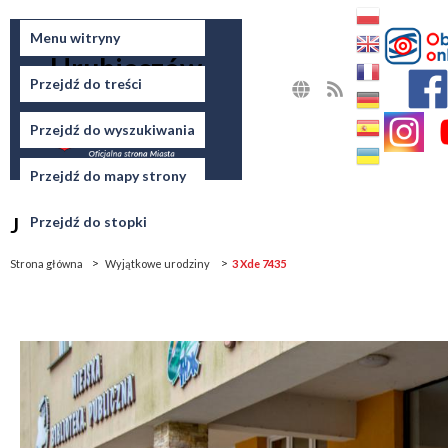
Miasto
Menu witryny
Hrubieszów
Przejdź do treści
MAPA
RSS
STRONY
Przejdź do wyszukiwania
Przejdź do mapy strony
Jesteś tutaj
Przejdź do stopki
Strona główna
Wyjątkowe urodziny
3 Xde 7435