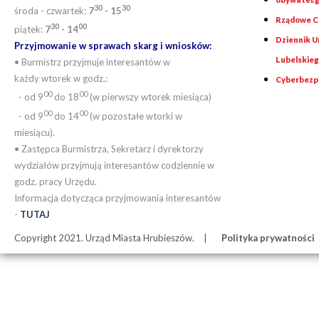
30
30
środa - czwartek:
7
- 15
Rządowe Ce
30
00
piątek:
7
- 14
Dziennik 
Przyjmowanie w sprawach skarg i wniosków:
Lubelskie
• Burmistrz przyjmuje interesantów w
każdy wtorek w godz.:
Cyberbezp
00
00
- od 9
do 18
(w pierwszy wtorek miesiąca)
00
00
- od 9
do 14
(w pozostałe wtorki w
miesiącu).
• Zastępca Burmistrza, Sekretarz i dyrektorzy
wydziałów przyjmują interesantów codziennie w
godz. pracy Urzędu.
Informacja dotycząca przyjmowania interesantów
-
TUTAJ
Copyright 2021. Urząd Miasta Hrubieszów.
Polityka prywatności