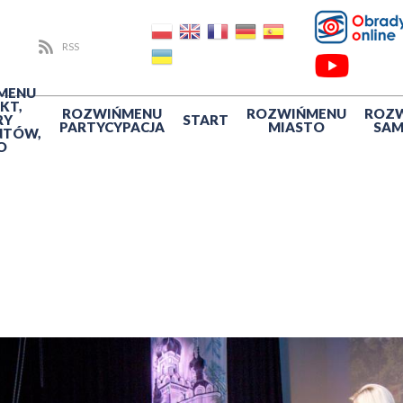
RSS
MENU
KT,
ROZWIŃ
MENU
ROZWIŃ
MENU
ROZ
RY
START
PARTYCYPACJA
MIASTO
SA
NTÓW,
O