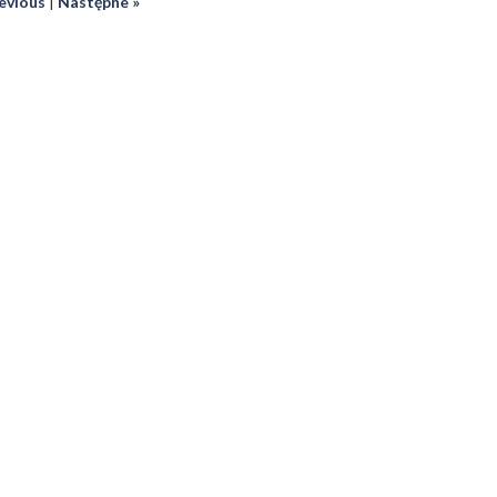
revious
|
Następne »