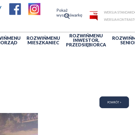
Pokaż
WERSJA STANDAR
wyszukiwarkę
WERSJA KONTRAS
ROZWIŃ
MENU
WIŃ
MENU
ROZWIŃ
MENU
ROZWIŃ
INWESTOR,
MORZĄD
MIESZKANIEC
SENIO
PRZEDSIĘBIORCA
POWRÓT >