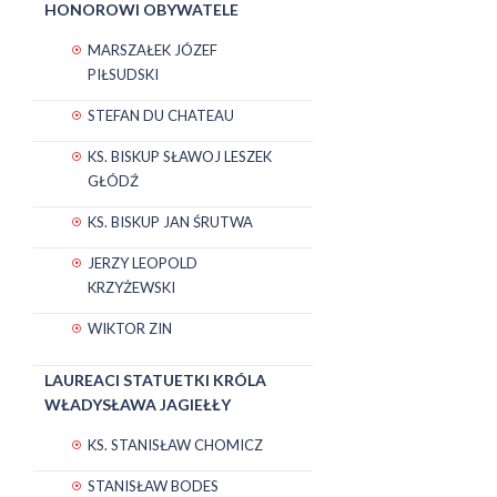
HONOROWI OBYWATELE
MARSZAŁEK JÓZEF
PIŁSUDSKI
STEFAN DU CHATEAU
KS. BISKUP SŁAWOJ LESZEK
GŁÓDŹ
KS. BISKUP JAN ŚRUTWA
JERZY LEOPOLD
KRZYŻEWSKI
WIKTOR ZIN
LAUREACI STATUETKI KRÓLA
WŁADYSŁAWA JAGIEŁŁY
KS. STANISŁAW CHOMICZ
STANISŁAW BODES