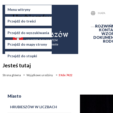
Miasto
Menu witryny
MAPA
Hrubieszów
STRONY
Przejdź do treści
ROZWIŃ
KONTA
Przejdź do wyszukiwania
WZO
DOKUME
ROD
Przejdź do mapy strony
Przejdź do stopki
Jesteś tutaj
Strona główna
Wyjątkowe urodziny
3 Xde 7422
Miasto
HRUBIESZÓW W LICZBACH