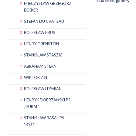
« Back to gallery
MIECZYSŁAW GRZEGORZ
BEKKER
STEFAN DU CHATEAU
BOLESŁAW PRUS
HENRY ORENSTEIN
STANISŁAW STASZIC
ABRAHAM STERN
WIKTOR ZIN
BOLESŁAW LEŚMIAN
HENRYK DOBRZAŃSKI PS.
„HUBAL”
STANISŁAW BASAJ PS.
"RYŚ"