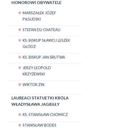
HONOROWI OBYWATELE
MARSZAŁEK JÓZEF
PIŁSUDSKI
STEFAN DU CHATEAU
KS. BISKUP SŁAWOJ LESZEK
GŁÓDŹ
KS. BISKUP JAN ŚRUTWA
JERZY LEOPOLD
KRZYŻEWSKI
WIKTOR ZIN
LAUREACI STATUETKI KRÓLA
WŁADYSŁAWA JAGIEŁŁY
KS. STANISŁAW CHOMICZ
STANISŁAW BODES