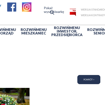
Pokaż
WERSJA STANDAR
wyszukiwarkę
WERSJA KONTRAS
ROZWIŃ
MENU
WIŃ
MENU
ROZWIŃ
MENU
ROZWIŃ
INWESTOR,
MORZĄD
MIESZKANIEC
SENIO
PRZEDSIĘBIORCA
POWRÓT >