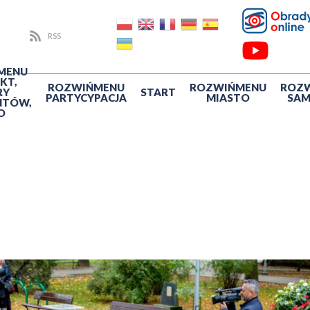
RSS
MENU
KT,
ROZWIŃ
MENU
ROZWIŃ
MENU
ROZ
RY
START
PARTYCYPACJA
MIASTO
SA
NTÓW,
O