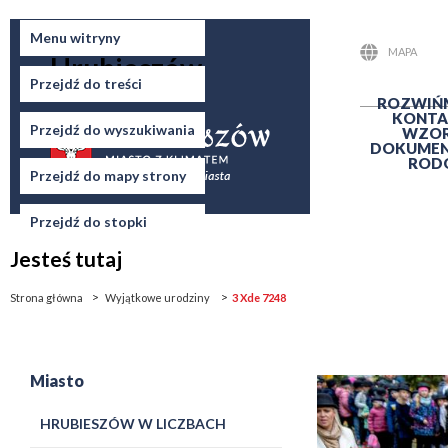
Miasto
Menu witryny
MAPA
Hrubieszów
STRONY
Przejdź do treści
ROZWIŃ
KONTA
Przejdź do wyszukiwania
WZO
DOKUME
ROD
Przejdź do mapy strony
Przejdź do stopki
Jesteś tutaj
Strona główna
Wyjątkowe urodziny
3 Xde 7248
Miasto
HRUBIESZÓW W LICZBACH