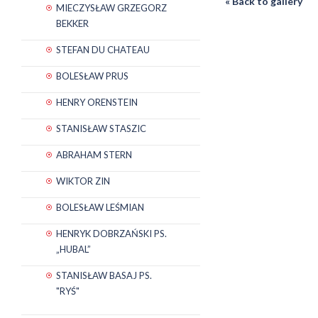
« Back to gallery
MIECZYSŁAW GRZEGORZ
BEKKER
STEFAN DU CHATEAU
BOLESŁAW PRUS
HENRY ORENSTEIN
STANISŁAW STASZIC
ABRAHAM STERN
WIKTOR ZIN
BOLESŁAW LEŚMIAN
HENRYK DOBRZAŃSKI PS.
„HUBAL”
STANISŁAW BASAJ PS.
"RYŚ"