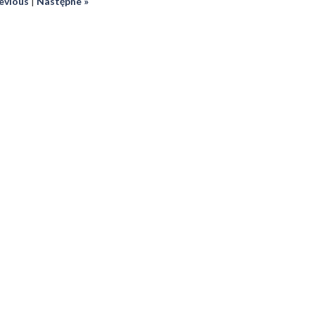
revious
|
Następne »