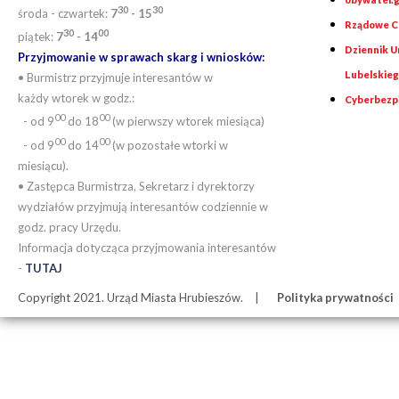
30
30
środa - czwartek:
7
- 15
Rządowe Ce
30
00
piątek:
7
- 14
Dziennik 
Przyjmowanie w sprawach skarg i wniosków:
Lubelskie
• Burmistrz przyjmuje interesantów w
każdy wtorek w godz.:
Cyberbezp
00
00
- od 9
do 18
(w pierwszy wtorek miesiąca)
00
00
- od 9
do 14
(w pozostałe wtorki w
miesiącu).
• Zastępca Burmistrza, Sekretarz i dyrektorzy
wydziałów przyjmują interesantów codziennie w
godz. pracy Urzędu.
Informacja dotycząca przyjmowania interesantów
-
TUTAJ
Copyright 2021. Urząd Miasta Hrubieszów.
Polityka prywatności