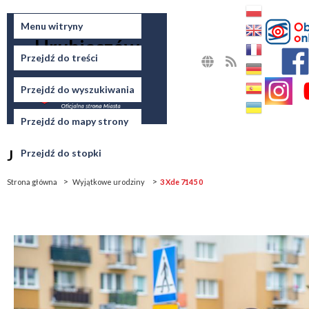
Miasto
Menu witryny
Hrubieszów
Przejdź do treści
MAPA
RSS
STRONY
Przejdź do wyszukiwania
Przejdź do mapy strony
Jesteś tutaj
Przejdź do stopki
Strona główna
Wyjątkowe urodziny
3 Xde 7145 0