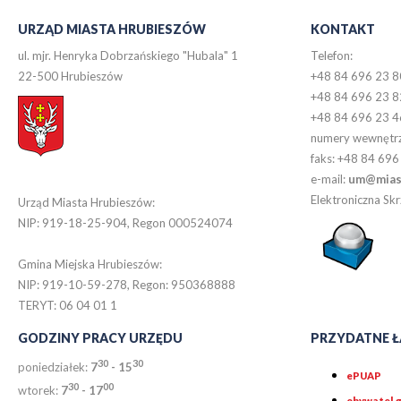
URZĄD MIASTA HRUBIESZÓW
KONTAKT
ul. mjr. Henryka Dobrzańskiego "Hubala" 1
Telefon:
22-500 Hrubieszów
+48 84 696 23 8
+48 84 696 23 8
+48 84 696 23 4
numery wewnętr
faks: +48 84 696
e-mail:
um@miast
Elektroniczna S
Urząd Miasta Hrubieszów:
NIP: 919-18-25-904, Regon 000524074
Gmina Miejska Hrubieszów:
NIP: 919-10-59-278, Regon: 950368888
TERYT: 06 04 01 1
GODZINY PRACY URZĘDU
PRZYDATNE Ł
30
30
poniedziałek:
7
- 15
ePUAP
30
0
0
wtorek:
7
- 17
obywatel.g