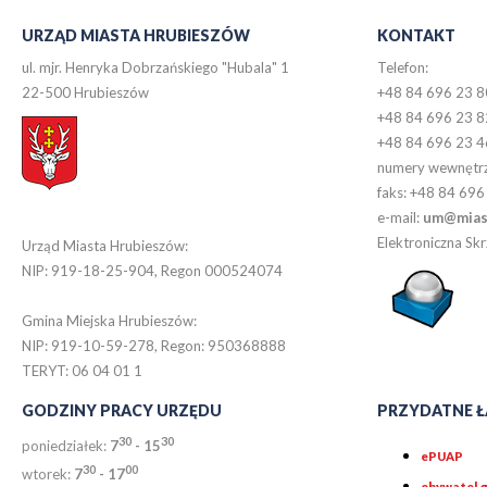
URZĄD MIASTA HRUBIESZÓW
KONTAKT
ul. mjr. Henryka Dobrzańskiego "Hubala" 1
Telefon:
22-500 Hrubieszów
+48 84 696 23 8
+48 84 696 23 8
+48 84 696 23 4
numery wewnętr
faks: +48 84 696
e-mail:
um@miast
Elektroniczna S
Urząd Miasta Hrubieszów:
NIP: 919-18-25-904, Regon 000524074
Gmina Miejska Hrubieszów:
NIP: 919-10-59-278, Regon: 950368888
TERYT: 06 04 01 1
GODZINY PRACY URZĘDU
PRZYDATNE Ł
30
30
poniedziałek:
7
- 15
ePUAP
30
0
0
wtorek:
7
- 17
obywatel.g