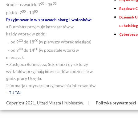
30
30
środa - czwartek:
7
- 15
Rządowe Ce
30
00
piątek:
7
- 14
Dziennik 
Przyjmowanie w sprawach skarg i wniosków:
Lubelskie
• Burmistrz przyjmuje interesantów w
każdy wtorek w godz.:
Cyberbezp
00
00
- od 9
do 18
(w pierwszy wtorek miesiąca)
00
00
- od 9
do 14
(w pozostałe wtorki w
miesiącu).
• Zastępca Burmistrza, Sekretarz i dyrektorzy
wydziałów przyjmują interesantów codziennie w
godz. pracy Urzędu.
Informacja dotycząca przyjmowania interesantów
-
TUTAJ
Copyright 2021. Urząd Miasta Hrubieszów.
Polityka prywatności