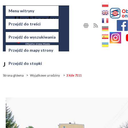
Miasto
Menu witryny
Hrubieszów
Przejdź do treści
MAPA
RSS
STRONY
Przejdź do wyszukiwania
Przejdź do mapy strony
Jesteś tutaj
Przejdź do stopki
Strona główna
Wyjątkowe urodziny
3 Xde 7111