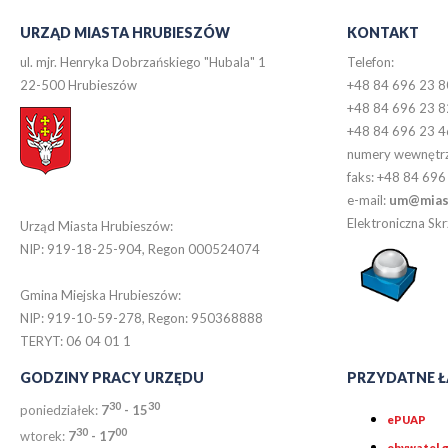
URZĄD MIASTA HRUBIESZÓW
KONTAKT
ul. mjr. Henryka Dobrzańskiego "Hubala" 1
Telefon:
22-500 Hrubieszów
+48 84 696 23 8
+48 84 696 23 8
+48 84 696 23 4
numery wewnętr
faks: +48 84 696
e-mail:
um@miast
Elektroniczna S
Urząd Miasta Hrubieszów:
NIP: 919-18-25-904, Regon 000524074
Gmina Miejska Hrubieszów:
NIP: 919-10-59-278, Regon: 950368888
TERYT: 06 04 01 1
GODZINY PRACY URZĘDU
PRZYDATNE Ł
30
30
poniedziałek:
7
- 15
ePUAP
30
0
0
wtorek:
7
- 17
obywatel.g