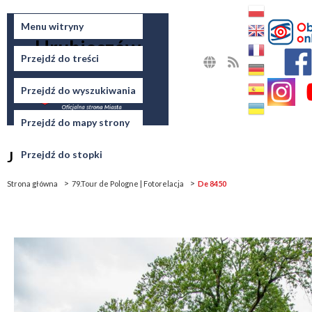
Miasto
Menu witryny
Hrubieszów
Przejdź do treści
MAPA
RSS
STRONY
Przejdź do wyszukiwania
Przejdź do mapy strony
Jesteś tutaj
Przejdź do stopki
Strona główna
79.Tour de Pologne | Fotorelacja
De 8450