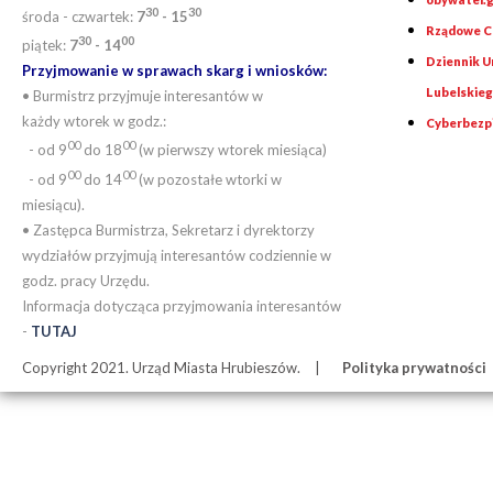
30
30
środa - czwartek:
7
- 15
Rządowe Ce
30
00
piątek:
7
- 14
Dziennik 
Przyjmowanie w sprawach skarg i wniosków:
Lubelskie
• Burmistrz przyjmuje interesantów w
każdy wtorek w godz.:
Cyberbezp
00
00
- od 9
do 18
(w pierwszy wtorek miesiąca)
00
00
- od 9
do 14
(w pozostałe wtorki w
miesiącu).
• Zastępca Burmistrza, Sekretarz i dyrektorzy
wydziałów przyjmują interesantów codziennie w
godz. pracy Urzędu.
Informacja dotycząca przyjmowania interesantów
-
TUTAJ
Copyright 2021. Urząd Miasta Hrubieszów.
Polityka prywatności