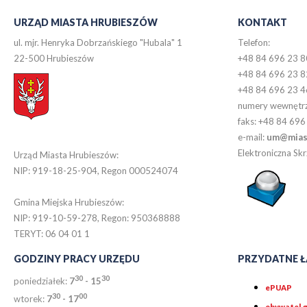
URZĄD MIASTA HRUBIESZÓW
KONTAKT
ul. mjr. Henryka Dobrzańskiego "Hubala" 1
Telefon:
22-500 Hrubieszów
+48 84 696 23 8
+48 84 696 23 8
+48 84 696 23 4
numery wewnętr
faks: +48 84 696
e-mail:
um@miast
Elektroniczna S
Urząd Miasta Hrubieszów:
NIP: 919-18-25-904, Regon 000524074
Gmina Miejska Hrubieszów:
NIP: 919-10-59-278, Regon: 950368888
TERYT: 06 04 01 1
GODZINY PRACY URZĘDU
PRZYDATNE Ł
30
30
poniedziałek:
7
- 15
ePUAP
30
0
0
wtorek:
7
- 17
obywatel.g