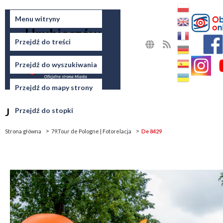
Miasto
Menu witryny
Hrubieszów
Przejdź do treści
MAPA
RSS
STRONY
Przejdź do wyszukiwania
Przejdź do mapy strony
Jesteś tutaj
Przejdź do stopki
Strona główna
79.Tour de Pologne | Fotorelacja
De 8429