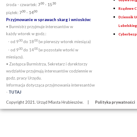
30
30
środa - czwartek:
7
- 15
Rządowe Ce
30
00
piątek:
7
- 14
Dziennik 
Przyjmowanie w sprawach skarg i wniosków:
Lubelskie
• Burmistrz przyjmuje interesantów w
każdy wtorek w godz.:
Cyberbezp
00
00
- od 9
do 18
(w pierwszy wtorek miesiąca)
00
00
- od 9
do 14
(w pozostałe wtorki w
miesiącu).
• Zastępca Burmistrza, Sekretarz i dyrektorzy
wydziałów przyjmują interesantów codziennie w
godz. pracy Urzędu.
Informacja dotycząca przyjmowania interesantów
-
TUTAJ
Copyright 2021. Urząd Miasta Hrubieszów.
Polityka prywatności