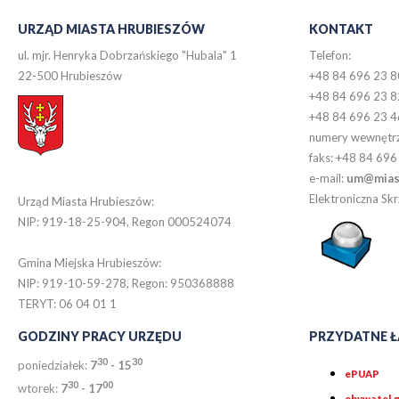
URZĄD MIASTA HRUBIESZÓW
KONTAKT
ul. mjr. Henryka Dobrzańskiego "Hubala" 1
Telefon:
22-500 Hrubieszów
+48 84 696 23 8
+48 84 696 23 8
+48 84 696 23 4
numery wewnętr
faks: +48 84 696
e-mail:
um@miast
Elektroniczna S
Urząd Miasta Hrubieszów:
NIP: 919-18-25-904, Regon 000524074
Gmina Miejska Hrubieszów:
NIP: 919-10-59-278, Regon: 950368888
TERYT: 06 04 01 1
GODZINY PRACY URZĘDU
PRZYDATNE Ł
30
30
poniedziałek:
7
- 15
ePUAP
30
0
0
wtorek:
7
- 17
obywatel.g