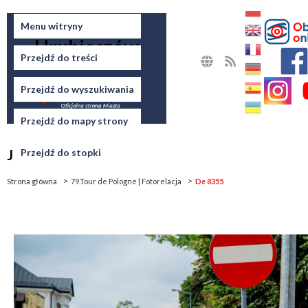
Miasto
Menu witryny
Hrubieszów
Przejdź do treści
MAPA
RSS
STRONY
Przejdź do wyszukiwania
Przejdź do mapy strony
Jesteś tutaj
Przejdź do stopki
Strona główna
79.Tour de Pologne | Fotorelacja
De 8355