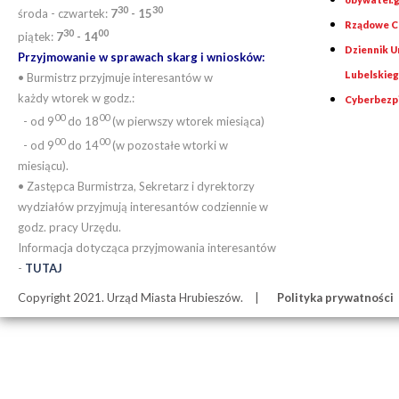
30
30
środa - czwartek:
7
- 15
Rządowe Ce
30
00
piątek:
7
- 14
Dziennik 
Przyjmowanie w sprawach skarg i wniosków:
Lubelskie
• Burmistrz przyjmuje interesantów w
każdy wtorek w godz.:
Cyberbezp
00
00
- od 9
do 18
(w pierwszy wtorek miesiąca)
00
00
- od 9
do 14
(w pozostałe wtorki w
miesiącu).
• Zastępca Burmistrza, Sekretarz i dyrektorzy
wydziałów przyjmują interesantów codziennie w
godz. pracy Urzędu.
Informacja dotycząca przyjmowania interesantów
-
TUTAJ
Copyright 2021. Urząd Miasta Hrubieszów.
Polityka prywatności