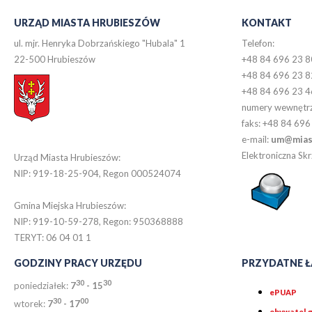
URZĄD MIASTA HRUBIESZÓW
KONTAKT
ul. mjr. Henryka Dobrzańskiego "Hubala" 1
Telefon:
22-500 Hrubieszów
+48 84 696 23 8
+48 84 696 23 8
+48 84 696 23 4
numery wewnętr
faks: +48 84 696
e-mail:
um@miast
Elektroniczna S
Urząd Miasta Hrubieszów:
NIP: 919-18-25-904, Regon 000524074
Gmina Miejska Hrubieszów:
NIP: 919-10-59-278, Regon: 950368888
TERYT: 06 04 01 1
GODZINY PRACY URZĘDU
PRZYDATNE Ł
30
30
poniedziałek:
7
- 15
ePUAP
30
0
0
wtorek:
7
- 17
obywatel.g