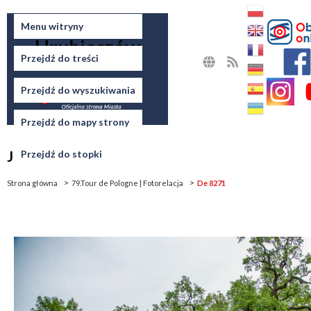
Miasto
Menu witryny
Hrubieszów
Przejdź do treści
MAPA
RSS
STRONY
Przejdź do wyszukiwania
Przejdź do mapy strony
Jesteś tutaj
Przejdź do stopki
Strona główna
79.Tour de Pologne | Fotorelacja
De 8271