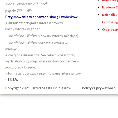
30
30
środa - czwartek:
7
- 15
Rządowe Ce
30
00
piątek:
7
- 14
Dziennik 
Przyjmowanie w sprawach skarg i wniosków:
Lubelskie
• Burmistrz przyjmuje interesantów w
każdy wtorek w godz.:
Cyberbezp
00
00
- od 9
do 18
(w pierwszy wtorek miesiąca)
00
00
- od 9
do 14
(w pozostałe wtorki w
miesiącu).
• Zastępca Burmistrza, Sekretarz i dyrektorzy
wydziałów przyjmują interesantów codziennie w
godz. pracy Urzędu.
Informacja dotycząca przyjmowania interesantów
-
TUTAJ
Copyright 2021. Urząd Miasta Hrubieszów.
Polityka prywatności