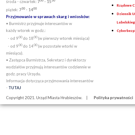
30
30
środa - czwartek:
7
- 15
Rządowe Ce
30
00
piątek:
7
- 14
Dziennik 
Przyjmowanie w sprawach skarg i wniosków:
Lubelskie
• Burmistrz przyjmuje interesantów w
każdy wtorek w godz.:
Cyberbezp
00
00
- od 9
do 18
(w pierwszy wtorek miesiąca)
00
00
- od 9
do 14
(w pozostałe wtorki w
miesiącu).
• Zastępca Burmistrza, Sekretarz i dyrektorzy
wydziałów przyjmują interesantów codziennie w
godz. pracy Urzędu.
Informacja dotycząca przyjmowania interesantów
-
TUTAJ
Copyright 2021. Urząd Miasta Hrubieszów.
Polityka prywatności