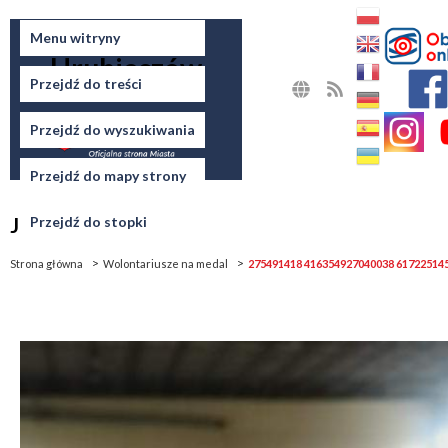
Miasto
Menu witryny
Hrubieszów
Przejdź do treści
MAPA
RSS
STRONY
Przejdź do wyszukiwania
Przejdź do mapy strony
Jesteś tutaj
Przejdź do stopki
Strona główna
Wolontariusze na medal
275491418 416354927040038 61722514