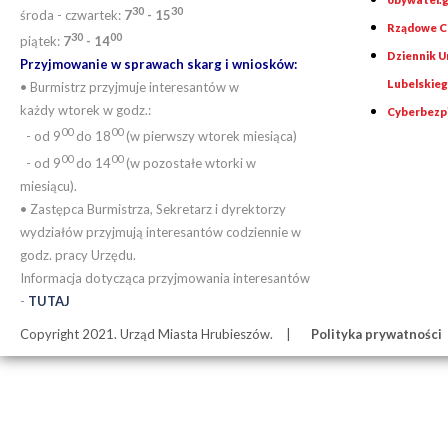
30
30
środa - czwartek:
7
- 15
Rządowe Ce
30
00
piątek:
7
- 14
Dziennik 
Przyjmowanie w sprawach skarg i wniosków:
Lubelskie
• Burmistrz przyjmuje interesantów w
każdy wtorek w godz.:
Cyberbezp
00
00
- od 9
do 18
(w pierwszy wtorek miesiąca)
00
00
- od 9
do 14
(w pozostałe wtorki w
miesiącu).
• Zastępca Burmistrza, Sekretarz i dyrektorzy
wydziałów przyjmują interesantów codziennie w
godz. pracy Urzędu.
Informacja dotycząca przyjmowania interesantów
-
TUTAJ
Copyright 2021. Urząd Miasta Hrubieszów.
Polityka prywatności