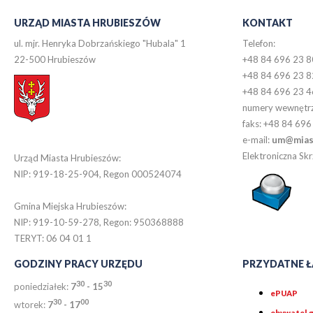
URZĄD MIASTA HRUBIESZÓW
KONTAKT
ul. mjr. Henryka Dobrzańskiego "Hubala" 1
Telefon:
22-500 Hrubieszów
+48 84 696 23 8
+48 84 696 23 8
+48 84 696 23 4
numery wewnętr
faks: +48 84 696
e-mail:
um@miast
Elektroniczna S
Urząd Miasta Hrubieszów:
NIP: 919-18-25-904, Regon 000524074
Gmina Miejska Hrubieszów:
NIP: 919-10-59-278, Regon: 950368888
TERYT: 06 04 01 1
GODZINY PRACY URZĘDU
PRZYDATNE Ł
30
30
poniedziałek:
7
- 15
ePUAP
30
0
0
wtorek:
7
- 17
obywatel.g