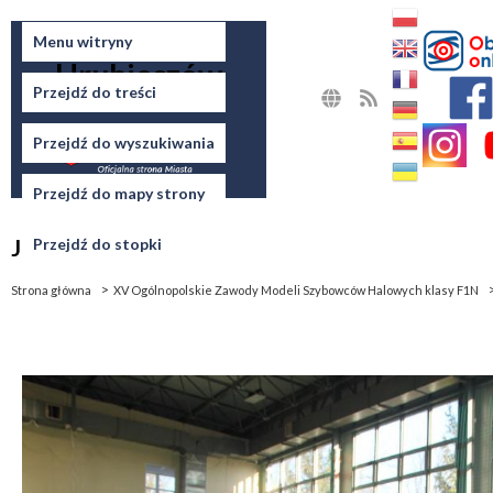
Miasto
Menu witryny
Hrubieszów
Przejdź do treści
MAPA
RSS
STRONY
Przejdź do wyszukiwania
Przejdź do mapy strony
Jesteś tutaj
Przejdź do stopki
Strona główna
XV Ogólnopolskie Zawody Modeli Szybowców Halowych klasy F1N