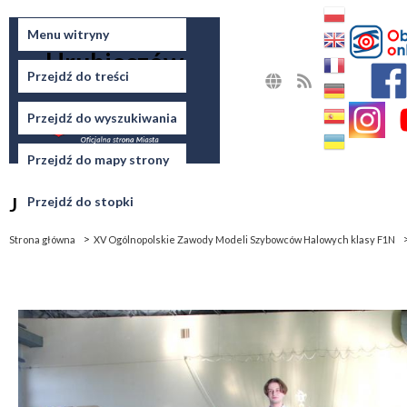
Miasto
Menu witryny
Hrubieszów
Przejdź do treści
MAPA
RSS
STRONY
Przejdź do wyszukiwania
Przejdź do mapy strony
Jesteś tutaj
Przejdź do stopki
Strona główna
XV Ogólnopolskie Zawody Modeli Szybowców Halowych klasy F1N