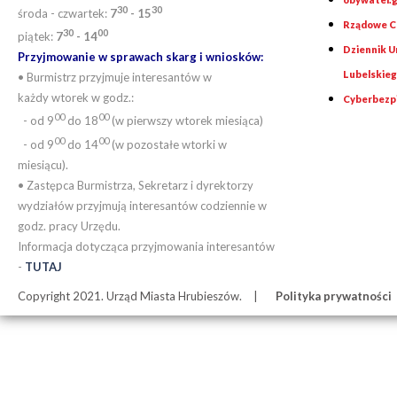
30
30
środa - czwartek:
7
- 15
Rządowe Ce
30
00
piątek:
7
- 14
Dziennik 
Przyjmowanie w sprawach skarg i wniosków:
Lubelskie
• Burmistrz przyjmuje interesantów w
każdy wtorek w godz.:
Cyberbezp
00
00
- od 9
do 18
(w pierwszy wtorek miesiąca)
00
00
- od 9
do 14
(w pozostałe wtorki w
miesiącu).
• Zastępca Burmistrza, Sekretarz i dyrektorzy
wydziałów przyjmują interesantów codziennie w
godz. pracy Urzędu.
Informacja dotycząca przyjmowania interesantów
-
TUTAJ
Copyright 2021. Urząd Miasta Hrubieszów.
Polityka prywatności