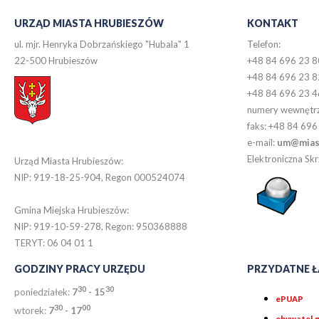
URZĄD MIASTA HRUBIESZÓW
KONTAKT
ul. mjr. Henryka Dobrzańskiego "Hubala" 1
Telefon:
22-500 Hrubieszów
+48 84 696 23 8
+48 84 696 23 8
+48 84 696 23 4
numery wewnętr
faks: +48 84 696
e-mail:
um@miast
Elektroniczna S
Urząd Miasta Hrubieszów:
NIP: 919-18-25-904, Regon 000524074
Gmina Miejska Hrubieszów:
NIP: 919-10-59-278, Regon: 950368888
TERYT: 06 04 01 1
GODZINY PRACY URZĘDU
PRZYDATNE Ł
30
30
poniedziałek:
7
- 15
ePUAP
30
0
0
wtorek:
7
- 17
obywatel.g