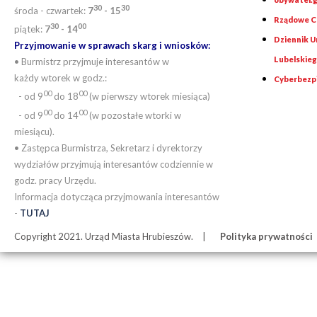
30
30
środa - czwartek:
7
- 15
Rządowe Ce
30
00
piątek:
7
- 14
Dziennik 
Przyjmowanie w sprawach skarg i wniosków:
Lubelskie
• Burmistrz przyjmuje interesantów w
każdy wtorek w godz.:
Cyberbezp
00
00
- od 9
do 18
(w pierwszy wtorek miesiąca)
00
00
- od 9
do 14
(w pozostałe wtorki w
miesiącu).
• Zastępca Burmistrza, Sekretarz i dyrektorzy
wydziałów przyjmują interesantów codziennie w
godz. pracy Urzędu.
Informacja dotycząca przyjmowania interesantów
-
TUTAJ
Copyright 2021. Urząd Miasta Hrubieszów.
Polityka prywatności