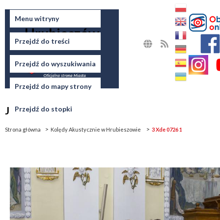
Miasto
Menu witryny
Hrubieszów
Przejdź do treści
MAPA
RSS
STRONY
Przejdź do wyszukiwania
Przejdź do mapy strony
Jesteś tutaj
Przejdź do stopki
Strona główna
Kolędy Akustycznie w Hrubieszowie
3 Xde 0726 1