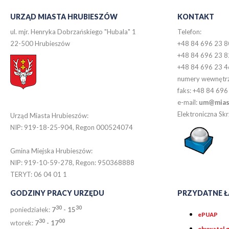
URZĄD MIASTA HRUBIESZÓW
KONTAKT
ul. mjr. Henryka Dobrzańskiego "Hubala" 1
Telefon:
22-500 Hrubieszów
+48 84 696 23 8
+48 84 696 23 8
+48 84 696 23 4
numery wewnętr
faks: +48 84 696
e-mail:
um@miast
Elektroniczna S
Urząd Miasta Hrubieszów:
NIP: 919-18-25-904, Regon 000524074
Gmina Miejska Hrubieszów:
NIP: 919-10-59-278, Regon: 950368888
TERYT: 06 04 01 1
GODZINY PRACY URZĘDU
PRZYDATNE Ł
30
30
poniedziałek:
7
- 15
ePUAP
30
0
0
wtorek:
7
- 17
obywatel.g