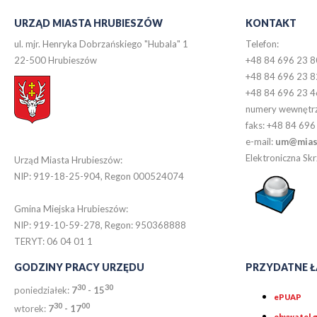
URZĄD MIASTA HRUBIESZÓW
KONTAKT
ul. mjr. Henryka Dobrzańskiego "Hubala" 1
Telefon:
22-500 Hrubieszów
+48 84 696 23 8
+48 84 696 23 8
+48 84 696 23 4
numery wewnętr
faks: +48 84 696
e-mail:
um@miast
Elektroniczna S
Urząd Miasta Hrubieszów:
NIP: 919-18-25-904, Regon 000524074
Gmina Miejska Hrubieszów:
NIP: 919-10-59-278, Regon: 950368888
TERYT: 06 04 01 1
GODZINY PRACY URZĘDU
PRZYDATNE Ł
30
30
poniedziałek:
7
- 15
ePUAP
30
0
0
wtorek:
7
- 17
obywatel.g