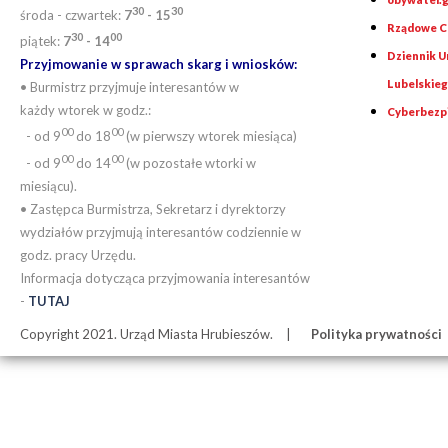
30
30
środa - czwartek:
7
- 15
Rządowe Ce
30
00
piątek:
7
- 14
Dziennik 
Przyjmowanie w sprawach skarg i wniosków:
Lubelskie
• Burmistrz przyjmuje interesantów w
każdy wtorek w godz.:
Cyberbezp
00
00
- od 9
do 18
(w pierwszy wtorek miesiąca)
00
00
- od 9
do 14
(w pozostałe wtorki w
miesiącu).
• Zastępca Burmistrza, Sekretarz i dyrektorzy
wydziałów przyjmują interesantów codziennie w
godz. pracy Urzędu.
Informacja dotycząca przyjmowania interesantów
-
TUTAJ
Copyright 2021. Urząd Miasta Hrubieszów.
Polityka prywatności