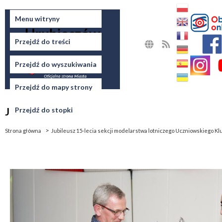
Miasto
Menu witryny
Hrubieszów
Przejdź do treści
MAPA
RSS
STRONY
Przejdź do wyszukiwania
Przejdź do mapy strony
Jesteś tutaj
Przejdź do stopki
Strona główna
Jubileusz 15-lecia sekcji modelarstwa lotniczego Uczniowskiego K