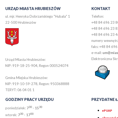
URZĄD MIASTA HRUBIESZÓW
KONTAKT
ul. mjr. Henryka Dobrzańskiego "Hubala" 1
Telefon:
22-500 Hrubieszów
+48 84 696 23 8
+48 84 696 23 8
+48 84 696 23 4
numery wewnętr
faks: +48 84 696
e-mail:
um@miast
Elektroniczna S
Urząd Miasta Hrubieszów:
NIP: 919-18-25-904, Regon 000524074
Gmina Miejska Hrubieszów:
NIP: 919-10-59-278, Regon: 950368888
TERYT: 06 04 01 1
GODZINY PRACY URZĘDU
PRZYDATNE Ł
30
30
poniedziałek:
7
- 15
ePUAP
30
0
0
wtorek:
7
- 17
obywatel.g