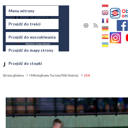
Miasto
Menu witryny
Hrubieszów
Przejdź do treści
MAPA
RSS
STRONY
Przejdź do wyszukiwania
Przejdź do mapy strony
Jesteś tutaj
Przejdź do stopki
Strona główna
I Mikołajkowy Turniej Piłki Nożnej
15 4