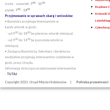
30
30
środa - czwartek:
7
- 15
Rządowe Ce
30
00
piątek:
7
- 14
Dziennik 
Przyjmowanie w sprawach skarg i wniosków:
Lubelskie
• Burmistrz przyjmuje interesantów w
każdy wtorek w godz.:
Cyberbezp
00
00
- od 9
do 18
(w pierwszy wtorek miesiąca)
00
00
- od 9
do 14
(w pozostałe wtorki w
miesiącu).
• Zastępca Burmistrza, Sekretarz i dyrektorzy
wydziałów przyjmują interesantów codziennie w
godz. pracy Urzędu.
Informacja dotycząca przyjmowania interesantów
-
TUTAJ
Copyright 2021. Urząd Miasta Hrubieszów.
Polityka prywatności