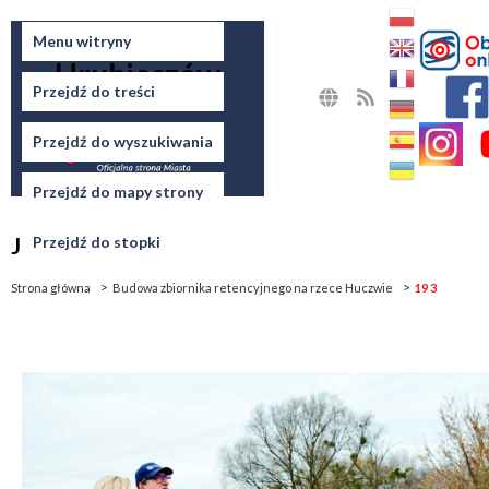
Miasto
Menu witryny
Hrubieszów
Przejdź do treści
MAPA
RSS
STRONY
Przejdź do wyszukiwania
Przejdź do mapy strony
Jesteś tutaj
Przejdź do stopki
Strona główna
Budowa zbiornika retencyjnego na rzece Huczwie
19 3