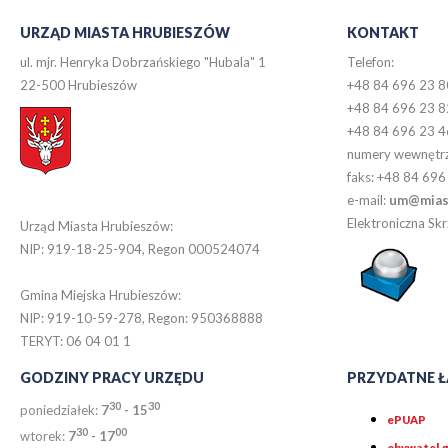
URZĄD MIASTA HRUBIESZÓW
KONTAKT
ul. mjr. Henryka Dobrzańskiego "Hubala" 1
Telefon:
22-500 Hrubieszów
+48 84 696 23 8
+48 84 696 23 8
+48 84 696 23 4
numery wewnętr
faks: +48 84 696
e-mail:
um@miast
Elektroniczna S
Urząd Miasta Hrubieszów:
NIP: 919-18-25-904, Regon 000524074
Gmina Miejska Hrubieszów:
NIP: 919-10-59-278, Regon: 950368888
TERYT: 06 04 01 1
GODZINY PRACY URZĘDU
PRZYDATNE Ł
30
30
poniedziałek:
7
- 15
ePUAP
30
0
0
wtorek:
7
- 17
obywatel.g