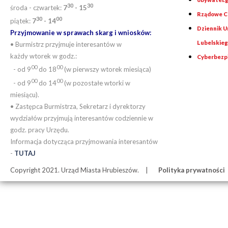
30
30
środa - czwartek:
7
- 15
Rządowe Ce
30
00
piątek:
7
- 14
Dziennik 
Przyjmowanie w sprawach skarg i wniosków:
Lubelskie
• Burmistrz przyjmuje interesantów w
każdy wtorek w godz.:
Cyberbezp
00
00
- od 9
do 18
(w pierwszy wtorek miesiąca)
00
00
- od 9
do 14
(w pozostałe wtorki w
miesiącu).
• Zastępca Burmistrza, Sekretarz i dyrektorzy
wydziałów przyjmują interesantów codziennie w
godz. pracy Urzędu.
Informacja dotycząca przyjmowania interesantów
-
TUTAJ
Copyright 2021. Urząd Miasta Hrubieszów.
Polityka prywatności