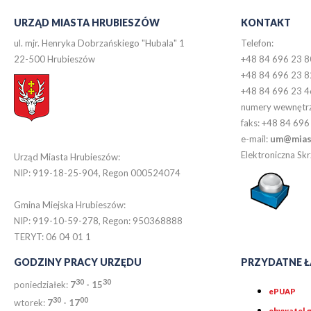
URZĄD MIASTA HRUBIESZÓW
KONTAKT
ul. mjr. Henryka Dobrzańskiego "Hubala" 1
Telefon:
22-500 Hrubieszów
+48 84 696 23 8
+48 84 696 23 8
+48 84 696 23 4
numery wewnętr
faks: +48 84 696
e-mail:
um@miast
Elektroniczna S
Urząd Miasta Hrubieszów:
NIP: 919-18-25-904, Regon 000524074
Gmina Miejska Hrubieszów:
NIP: 919-10-59-278, Regon: 950368888
TERYT: 06 04 01 1
GODZINY PRACY URZĘDU
PRZYDATNE Ł
30
30
poniedziałek:
7
- 15
ePUAP
30
0
0
wtorek:
7
- 17
obywatel.g