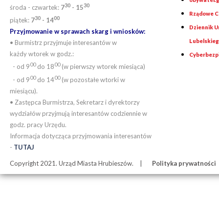
30
30
środa - czwartek:
7
- 15
Rządowe Ce
30
00
piątek:
7
- 14
Dziennik 
Przyjmowanie w sprawach skarg i wniosków:
Lubelskie
• Burmistrz przyjmuje interesantów w
każdy wtorek w godz.:
Cyberbezp
00
00
- od 9
do 18
(w pierwszy wtorek miesiąca)
00
00
- od 9
do 14
(w pozostałe wtorki w
miesiącu).
• Zastępca Burmistrza, Sekretarz i dyrektorzy
wydziałów przyjmują interesantów codziennie w
godz. pracy Urzędu.
Informacja dotycząca przyjmowania interesantów
-
TUTAJ
Copyright 2021. Urząd Miasta Hrubieszów.
Polityka prywatności