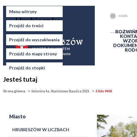
Miasto
Menu witryny
MAPA
Hrubieszów
STRONY
Przejdź do treści
ROZWIŃ
KONTA
Przejdź do wyszukiwania
WZO
DOKUME
ROD
Przejdź do mapy strony
Przejdź do stopki
Jesteś tutaj
Strona główna
Imieniny ks. Stanisława Staszica 2021
3 Xde 9408
Miasto
HRUBIESZÓW W LICZBACH