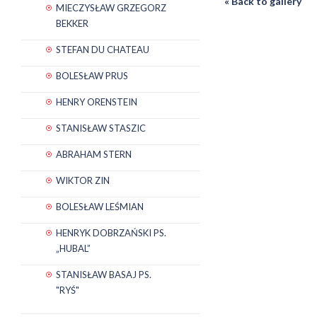
« Back to gallery
MIECZYSŁAW GRZEGORZ
BEKKER
STEFAN DU CHATEAU
BOLESŁAW PRUS
HENRY ORENSTEIN
STANISŁAW STASZIC
ABRAHAM STERN
WIKTOR ZIN
BOLESŁAW LEŚMIAN
HENRYK DOBRZAŃSKI PS.
„HUBAL”
STANISŁAW BASAJ PS.
"RYŚ"