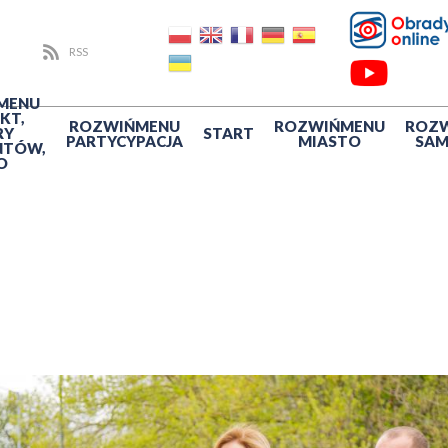
RSS
MENU
KT,
ROZWIŃ
MENU
ROZWIŃ
MENU
ROZ
RY
START
PARTYCYPACJA
MIASTO
SA
NTÓW,
O