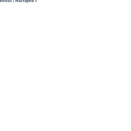
revious
|
Następne »