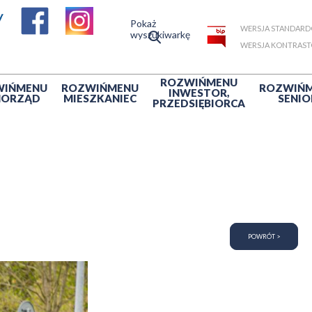
Pokaż
WERSJA STANDAR
wyszukiwarkę
WERSJA KONTRAS
ROZWIŃ
MENU
WIŃ
MENU
ROZWIŃ
MENU
ROZWIŃ
INWESTOR,
MORZĄD
MIESZKANIEC
SENIO
PRZEDSIĘBIORCA
POWRÓT >