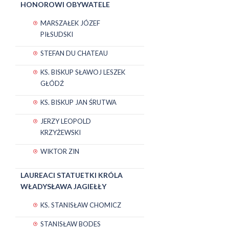
HONOROWI OBYWATELE
MARSZAŁEK JÓZEF
PIŁSUDSKI
STEFAN DU CHATEAU
KS. BISKUP SŁAWOJ LESZEK
GŁÓDŹ
KS. BISKUP JAN ŚRUTWA
JERZY LEOPOLD
KRZYŻEWSKI
WIKTOR ZIN
LAUREACI STATUETKI KRÓLA
WŁADYSŁAWA JAGIEŁŁY
KS. STANISŁAW CHOMICZ
STANISŁAW BODES