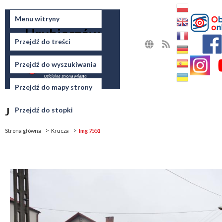
Miasto
Menu witryny
Hrubieszów
Przejdź do treści
MAPA
RSS
STRONY
Przejdź do wyszukiwania
Przejdź do mapy strony
Jesteś tutaj
Przejdź do stopki
Strona główna
Krucza
Img 7551