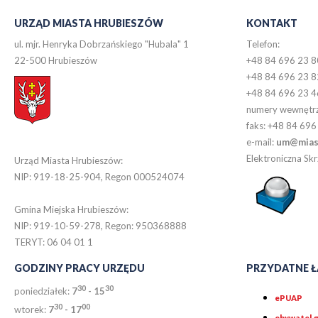
URZĄD MIASTA HRUBIESZÓW
KONTAKT
ul. mjr. Henryka Dobrzańskiego "Hubala" 1
Telefon:
22-500 Hrubieszów
+48 84 696 23 8
+48 84 696 23 8
+48 84 696 23 4
numery wewnętr
faks: +48 84 696
e-mail:
um@miast
Elektroniczna S
Urząd Miasta Hrubieszów:
NIP: 919-18-25-904, Regon 000524074
Gmina Miejska Hrubieszów:
NIP: 919-10-59-278, Regon: 950368888
TERYT: 06 04 01 1
GODZINY PRACY URZĘDU
PRZYDATNE Ł
30
30
poniedziałek:
7
- 15
ePUAP
30
0
0
wtorek:
7
- 17
obywatel.g