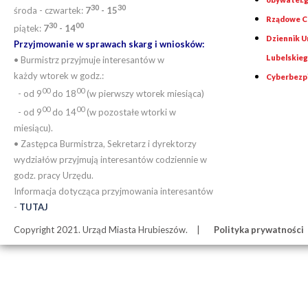
30
30
środa - czwartek:
7
- 15
Rządowe Ce
30
00
piątek:
7
- 14
Dziennik 
Przyjmowanie w sprawach skarg i wniosków:
Lubelskie
• Burmistrz przyjmuje interesantów w
każdy wtorek w godz.:
Cyberbezp
00
00
- od 9
do 18
(w pierwszy wtorek miesiąca)
00
00
- od 9
do 14
(w pozostałe wtorki w
miesiącu).
• Zastępca Burmistrza, Sekretarz i dyrektorzy
wydziałów przyjmują interesantów codziennie w
godz. pracy Urzędu.
Informacja dotycząca przyjmowania interesantów
-
TUTAJ
Copyright 2021. Urząd Miasta Hrubieszów.
Polityka prywatności