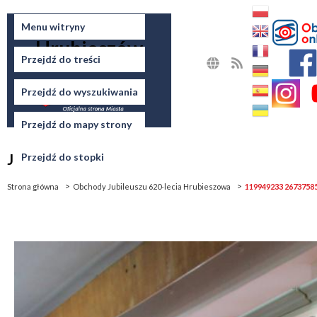
Miasto
Menu witryny
Hrubieszów
Przejdź do treści
MAPA
RSS
STRONY
Przejdź do wyszukiwania
Przejdź do mapy strony
Jesteś tutaj
Przejdź do stopki
Strona główna
Obchody Jubileuszu 620-lecia Hrubieszowa
119949233 2673758