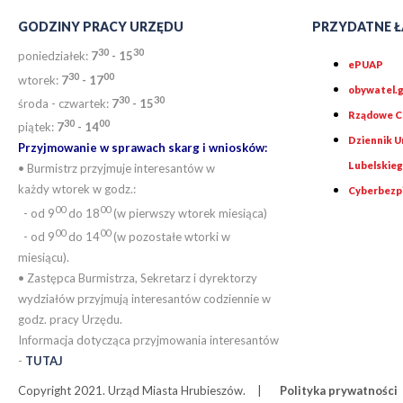
GODZINY PRACY URZĘDU
PRZYDATNE Ł
30
30
poniedziałek:
7
- 15
ePUAP
30
0
0
wtorek:
7
- 17
obywatel.g
30
30
środa - czwartek:
7
- 15
Rządowe Ce
30
00
piątek:
7
- 14
Dziennik 
Przyjmowanie w sprawach skarg i wniosków:
Lubelskie
• Burmistrz przyjmuje interesantów w
każdy wtorek w godz.:
Cyberbezp
00
00
- od 9
do 18
(w pierwszy wtorek miesiąca)
00
00
- od 9
do 14
(w pozostałe wtorki w
miesiącu).
• Zastępca Burmistrza, Sekretarz i dyrektorzy
wydziałów przyjmują interesantów codziennie w
godz. pracy Urzędu.
Informacja dotycząca przyjmowania interesantów
-
TUTAJ
Copyright 2021. Urząd Miasta Hrubieszów.
Polityka prywatności