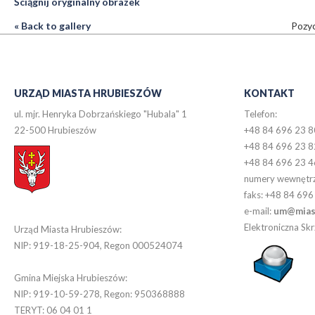
Ściągnij oryginalny obrazek
« Back to gallery
Pozyc
URZĄD MIASTA HRUBIESZÓW
KONTAKT
ul. mjr. Henryka Dobrzańskiego "Hubala" 1
Telefon:
22-500 Hrubieszów
+48 84 696 23 8
+48 84 696 23 8
+48 84 696 23 4
numery wewnętr
faks: +48 84 696
e-mail:
um@miast
Elektroniczna S
Urząd Miasta Hrubieszów:
NIP: 919-18-25-904, Regon 000524074
Gmina Miejska Hrubieszów:
NIP: 919-10-59-278, Regon: 950368888
TERYT: 06 04 01 1