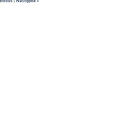
revious
|
Następne »