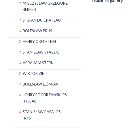
« Back to gallery
MIECZYSŁAW GRZEGORZ
BEKKER
STEFAN DU CHATEAU
BOLESŁAW PRUS
HENRY ORENSTEIN
STANISŁAW STASZIC
ABRAHAM STERN
WIKTOR ZIN
BOLESŁAW LEŚMIAN
HENRYK DOBRZAŃSKI PS.
„HUBAL”
STANISŁAW BASAJ PS.
"RYŚ"