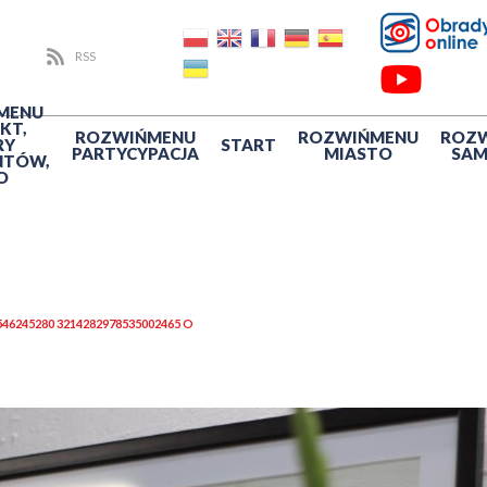
RSS
MENU
KT,
ROZWIŃ
MENU
ROZWIŃ
MENU
ROZ
RY
START
PARTYCYPACJA
MIASTO
SA
NTÓW,
O
546245280 3214282978535002465 O