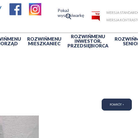
Pokaż
WERSJA STANDAR
wyszukiwarkę
WERSJA KONTRAS
ROZWIŃ
MENU
WIŃ
MENU
ROZWIŃ
MENU
ROZWIŃ
INWESTOR,
MORZĄD
MIESZKANIEC
SENIO
PRZEDSIĘBIORCA
POWRÓT >