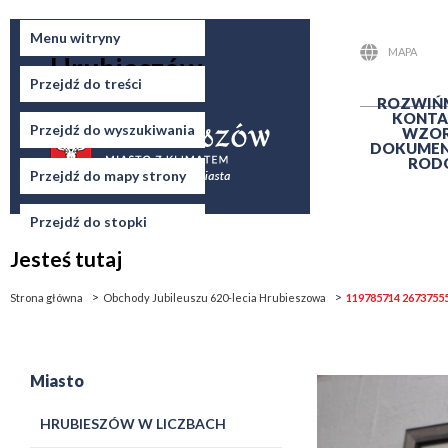
Miasto
Menu witryny
MAPA
Hrubieszów
STRONY
Przejdź do treści
ROZWIŃ
KONTA
Przejdź do wyszukiwania
WZO
DOKUME
ROD
Przejdź do mapy strony
Przejdź do stopki
Jesteś tutaj
Strona główna
Obchody Jubileuszu 620-lecia Hrubieszowa
119785714 2673755
Miasto
HRUBIESZÓW W LICZBACH