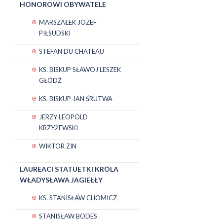
HONOROWI OBYWATELE
MARSZAŁEK JÓZEF
PIŁSUDSKI
STEFAN DU CHATEAU
KS. BISKUP SŁAWOJ LESZEK
GŁÓDŹ
KS. BISKUP JAN ŚRUTWA
JERZY LEOPOLD
KRZYŻEWSKI
WIKTOR ZIN
LAUREACI STATUETKI KRÓLA
WŁADYSŁAWA JAGIEŁŁY
KS. STANISŁAW CHOMICZ
STANISŁAW BODES