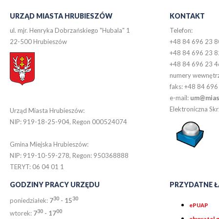
URZĄD MIASTA HRUBIESZÓW
KONTAKT
ul. mjr. Henryka Dobrzańskiego "Hubala" 1
Telefon:
22-500 Hrubieszów
+48 84 696 23 8
+48 84 696 23 8
+48 84 696 23 4
numery wewnętr
faks: +48 84 696
e-mail:
um@miast
Elektroniczna S
Urząd Miasta Hrubieszów:
NIP: 919-18-25-904, Regon 000524074
Gmina Miejska Hrubieszów:
NIP: 919-10-59-278, Regon: 950368888
TERYT: 06 04 01 1
GODZINY PRACY URZĘDU
PRZYDATNE Ł
30
30
poniedziałek:
7
- 15
ePUAP
30
0
0
wtorek:
7
- 17
obywatel.g