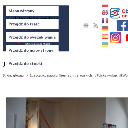
Miasto
Menu witryny
Hrubieszów
Przejdź do treści
MAPA
RSS
STRONY
Przejdź do wyszukiwania
Przejdź do mapy strony
Jesteś tutaj
Przejdź do stopki
Strona główna
81. rocznica napaści Niemiec hitlerowskich na Polskę i wybuch II W