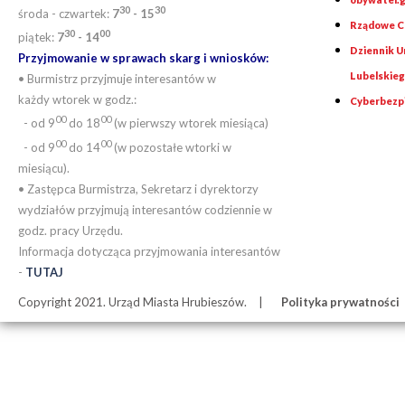
30
30
środa - czwartek:
7
- 15
Rządowe Ce
30
00
piątek:
7
- 14
Dziennik 
Przyjmowanie w sprawach skarg i wniosków:
Lubelskie
• Burmistrz przyjmuje interesantów w
każdy wtorek w godz.:
Cyberbezp
00
00
- od 9
do 18
(w pierwszy wtorek miesiąca)
00
00
- od 9
do 14
(w pozostałe wtorki w
miesiącu).
• Zastępca Burmistrza, Sekretarz i dyrektorzy
wydziałów przyjmują interesantów codziennie w
godz. pracy Urzędu.
Informacja dotycząca przyjmowania interesantów
-
TUTAJ
Copyright 2021. Urząd Miasta Hrubieszów.
Polityka prywatności