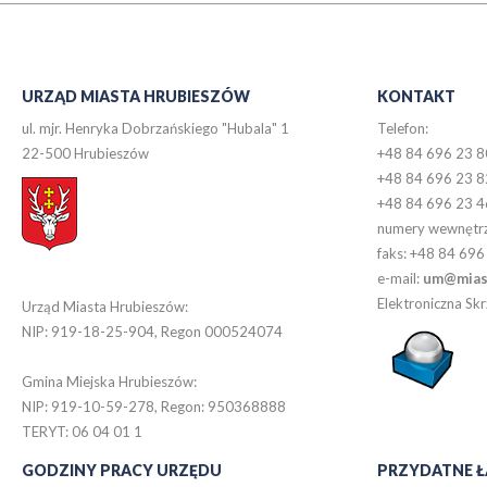
URZĄD MIASTA HRUBIESZÓW
KONTAKT
ul. mjr. Henryka Dobrzańskiego "Hubala" 1
Telefon:
22-500 Hrubieszów
+48 84 696 23 8
+48 84 696 23 8
+48 84 696 23 4
numery wewnętr
faks: +48 84 696
e-mail:
um@miast
Elektroniczna S
Urząd Miasta Hrubieszów:
NIP: 919-18-25-904, Regon 000524074
Gmina Miejska Hrubieszów:
NIP: 919-10-59-278, Regon: 950368888
TERYT: 06 04 01 1
GODZINY PRACY URZĘDU
PRZYDATNE Ł