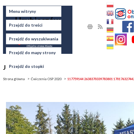
Miasto
Menu witryny
Hrubieszów
Przejdź do treści
MAPA
RSS
STRONY
Przejdź do wyszukiwania
Przejdź do mapy strony
Jesteś tutaj
Przejdź do stopki
Strona główna
Ćwiczenia OSP 2020
117759144 2638370339783801 17017632744