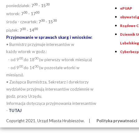
30
30
poniedziałek:
7
- 15
ePUAP
30
0
0
wtorek:
7
- 17
obywatel.g
30
30
środa - czwartek:
7
- 15
Rządowe Ce
30
00
piątek:
7
- 14
Dziennik 
Przyjmowanie w sprawach skarg i wniosków:
Lubelskie
• Burmistrz przyjmuje interesantów w
każdy wtorek w godz.:
Cyberbezp
00
00
- od 9
do 18
(w pierwszy wtorek miesiąca)
00
00
- od 9
do 14
(w pozostałe wtorki w
miesiącu).
• Zastępca Burmistrza, Sekretarz i dyrektorzy
wydziałów przyjmują interesantów codziennie w
godz. pracy Urzędu.
Informacja dotycząca przyjmowania interesantów
-
TUTAJ
Copyright 2021. Urząd Miasta Hrubieszów.
Polityka prywatności