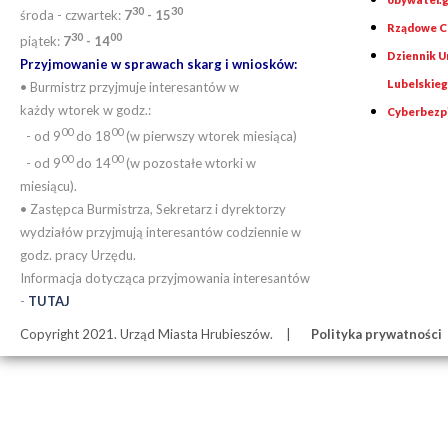
30
30
środa - czwartek:
7
- 15
Rządowe Ce
30
00
piątek:
7
- 14
Dziennik 
Przyjmowanie w sprawach skarg i wniosków:
Lubelskie
• Burmistrz przyjmuje interesantów w
każdy wtorek w godz.:
Cyberbezp
00
00
- od 9
do 18
(w pierwszy wtorek miesiąca)
00
00
- od 9
do 14
(w pozostałe wtorki w
miesiącu).
• Zastępca Burmistrza, Sekretarz i dyrektorzy
wydziałów przyjmują interesantów codziennie w
godz. pracy Urzędu.
Informacja dotycząca przyjmowania interesantów
-
TUTAJ
Copyright 2021. Urząd Miasta Hrubieszów.
Polityka prywatności