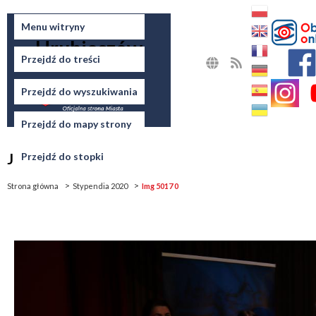
Miasto
Menu witryny
Hrubieszów
Przejdź do treści
MAPA
RSS
STRONY
Przejdź do wyszukiwania
Przejdź do mapy strony
Jesteś tutaj
Przejdź do stopki
Strona główna
Stypendia 2020
Img 5017 0