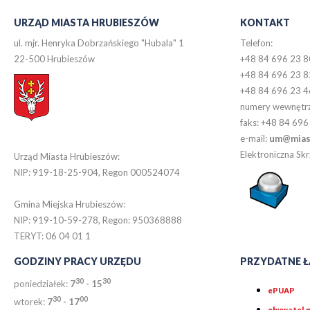
URZĄD MIASTA HRUBIESZÓW
KONTAKT
ul. mjr. Henryka Dobrzańskiego "Hubala" 1
Telefon:
22-500 Hrubieszów
+48 84 696 23 8
+48 84 696 23 8
+48 84 696 23 4
numery wewnętr
faks: +48 84 696
e-mail:
um@miast
Elektroniczna S
Urząd Miasta Hrubieszów:
NIP: 919-18-25-904, Regon 000524074
Gmina Miejska Hrubieszów:
NIP: 919-10-59-278, Regon: 950368888
TERYT: 06 04 01 1
GODZINY PRACY URZĘDU
PRZYDATNE Ł
30
30
poniedziałek:
7
- 15
ePUAP
30
0
0
wtorek:
7
- 17
obywatel.g