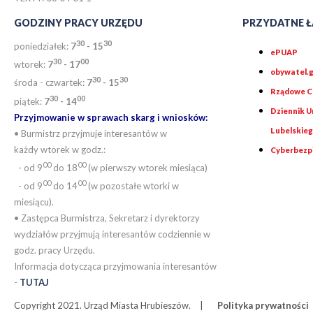
GODZINY PRACY URZĘDU
PRZYDATNE Ł
30
30
poniedziałek:
7
- 15
ePUAP
30
0
0
wtorek:
7
- 17
obywatel.g
30
30
środa - czwartek:
7
- 15
Rządowe Ce
30
00
piątek:
7
- 14
Dziennik 
Przyjmowanie w sprawach skarg i wniosków:
Lubelskie
• Burmistrz przyjmuje interesantów w
każdy wtorek w godz.:
Cyberbezp
00
00
- od 9
do 18
(w pierwszy wtorek miesiąca)
00
00
- od 9
do 14
(w pozostałe wtorki w
miesiącu).
• Zastępca Burmistrza, Sekretarz i dyrektorzy
wydziałów przyjmują interesantów codziennie w
godz. pracy Urzędu.
Informacja dotycząca przyjmowania interesantów
-
TUTAJ
Copyright 2021. Urząd Miasta Hrubieszów.
Polityka prywatności