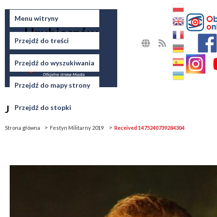
Miasto
Menu witryny
Hrubieszów
Przejdź do treści
MAPA
RSS
STRONY
Przejdź do wyszukiwania
Przejdź do mapy strony
Jesteś tutaj
Przejdź do stopki
Strona główna
Festyn Militarny 2019
Received 1475240739284304