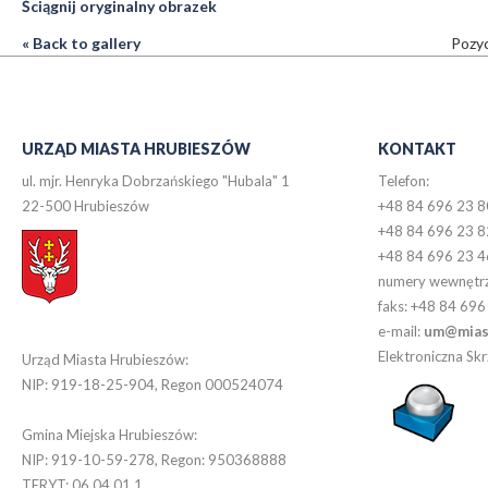
Ściągnij oryginalny obrazek
« Back to gallery
Pozyc
URZĄD MIASTA HRUBIESZÓW
KONTAKT
ul. mjr. Henryka Dobrzańskiego "Hubala" 1
Telefon:
22-500 Hrubieszów
+48 84 696 23 8
+48 84 696 23 8
+48 84 696 23 4
numery wewnętr
faks: +48 84 696
e-mail:
um@miast
Elektroniczna S
Urząd Miasta Hrubieszów:
NIP: 919-18-25-904, Regon 000524074
Gmina Miejska Hrubieszów:
NIP: 919-10-59-278, Regon: 950368888
TERYT: 06 04 01 1