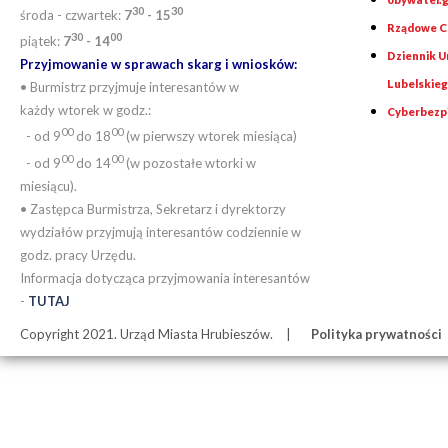
30
30
środa - czwartek:
7
- 15
Rządowe Ce
30
00
piątek:
7
- 14
Dziennik 
Przyjmowanie w sprawach skarg i wniosków:
Lubelskie
• Burmistrz przyjmuje interesantów w
każdy wtorek w godz.:
Cyberbezp
00
00
- od 9
do 18
(w pierwszy wtorek miesiąca)
00
00
- od 9
do 14
(w pozostałe wtorki w
miesiącu).
• Zastępca Burmistrza, Sekretarz i dyrektorzy
wydziałów przyjmują interesantów codziennie w
godz. pracy Urzędu.
Informacja dotycząca przyjmowania interesantów
-
TUTAJ
Copyright 2021. Urząd Miasta Hrubieszów.
Polityka prywatności