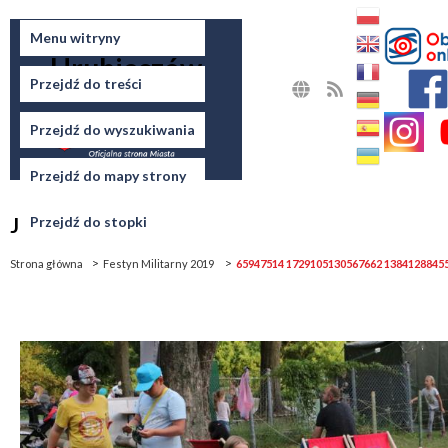
Miasto
Menu witryny
Hrubieszów
Przejdź do treści
MAPA
RSS
STRONY
Przejdź do wyszukiwania
Przejdź do mapy strony
Jesteś tutaj
Przejdź do stopki
Strona główna
Festyn Militarny 2019
65947514 1729105130567662 1384128845