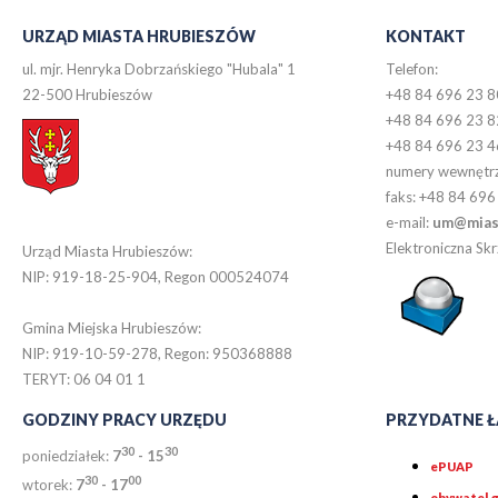
URZĄD MIASTA HRUBIESZÓW
KONTAKT
ul. mjr. Henryka Dobrzańskiego "Hubala" 1
Telefon:
22-500 Hrubieszów
+48 84 696 23 8
+48 84 696 23 8
+48 84 696 23 4
numery wewnętr
faks: +48 84 696
e-mail:
um@miast
Elektroniczna S
Urząd Miasta Hrubieszów:
NIP: 919-18-25-904, Regon 000524074
Gmina Miejska Hrubieszów:
NIP: 919-10-59-278, Regon: 950368888
TERYT: 06 04 01 1
GODZINY PRACY URZĘDU
PRZYDATNE Ł
30
30
poniedziałek:
7
- 15
ePUAP
30
0
0
wtorek:
7
- 17
obywatel.g