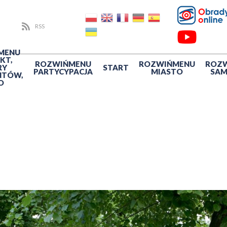
RSS
MENU
KT,
ROZWIŃ
MENU
ROZWIŃ
MENU
ROZ
RY
START
PARTYCYPACJA
MIASTO
SA
NTÓW,
O