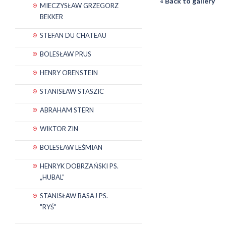
« Back to gallery
MIECZYSŁAW GRZEGORZ
BEKKER
STEFAN DU CHATEAU
BOLESŁAW PRUS
HENRY ORENSTEIN
STANISŁAW STASZIC
ABRAHAM STERN
WIKTOR ZIN
BOLESŁAW LEŚMIAN
HENRYK DOBRZAŃSKI PS.
„HUBAL”
STANISŁAW BASAJ PS.
"RYŚ"