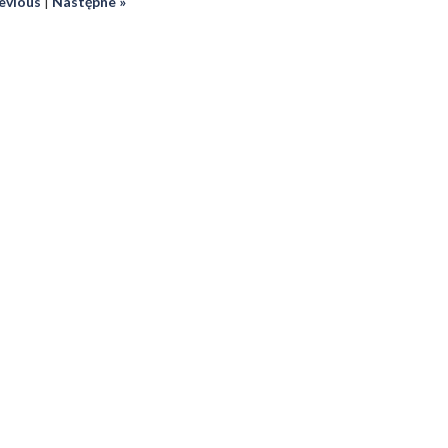
revious
|
Następne »