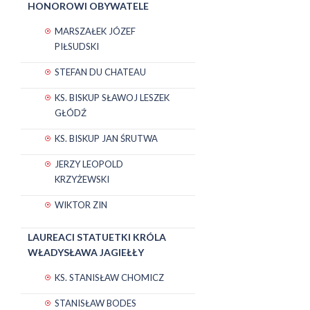
HONOROWI OBYWATELE
MARSZAŁEK JÓZEF
PIŁSUDSKI
STEFAN DU CHATEAU
KS. BISKUP SŁAWOJ LESZEK
GŁÓDŹ
KS. BISKUP JAN ŚRUTWA
JERZY LEOPOLD
KRZYŻEWSKI
WIKTOR ZIN
LAUREACI STATUETKI KRÓLA
WŁADYSŁAWA JAGIEŁŁY
KS. STANISŁAW CHOMICZ
STANISŁAW BODES