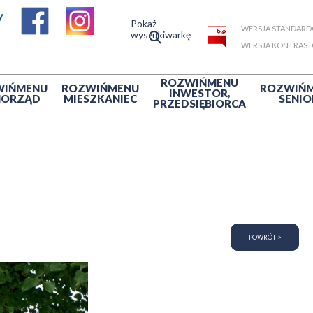
Pokaż
WERSJA STANDAR
wyszukiwarkę
WERSJA KONTRAS
ROZWIŃ
MENU
WIŃ
MENU
ROZWIŃ
MENU
ROZWIŃ
INWESTOR,
MORZĄD
MIESZKANIEC
SENIO
PRZEDSIĘBIORCA
POWRÓT >