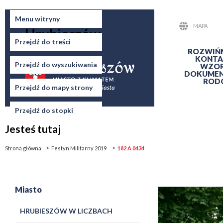
Miasto
Menu witryny
MAPA
Hrubieszów
STRONY
Przejdź do treści
ROZWIŃ
KONTA
Przejdź do wyszukiwania
WZO
DOKUME
ROD
Przejdź do mapy strony
Przejdź do stopki
Jesteś tutaj
Strona główna
Festyn Militarny 2019
182 A 0434
Miasto
HRUBIESZÓW W LICZBACH