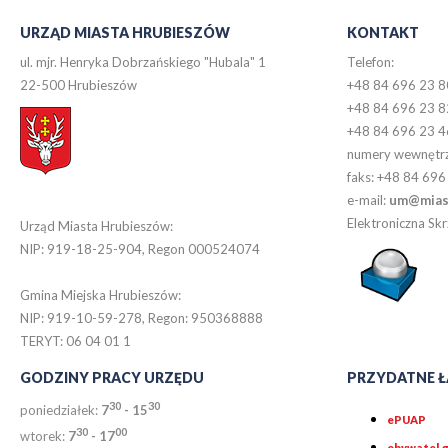
URZĄD MIASTA HRUBIESZÓW
KONTAKT
ul. mjr. Henryka Dobrzańskiego "Hubala" 1
Telefon:
22-500 Hrubieszów
+48 84 696 23 8
+48 84 696 23 8
+48 84 696 23 4
numery wewnętr
faks: +48 84 696
e-mail:
um@miast
Elektroniczna S
Urząd Miasta Hrubieszów:
NIP: 919-18-25-904, Regon 000524074
Gmina Miejska Hrubieszów:
NIP: 919-10-59-278, Regon: 950368888
TERYT: 06 04 01 1
GODZINY PRACY URZĘDU
PRZYDATNE Ł
30
30
poniedziałek:
7
- 15
ePUAP
30
0
0
wtorek:
7
- 17
obywatel.g