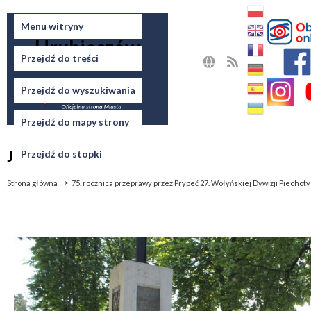
Miasto
Menu witryny
Hrubieszów
Przejdź do treści
MAPA
RSS
STRONY
Przejdź do wyszukiwania
Przejdź do mapy strony
Jesteś tutaj
Przejdź do stopki
Strona główna
75. rocznica przeprawy przez Prypeć 27. Wołyńskiej Dywizji Piecho