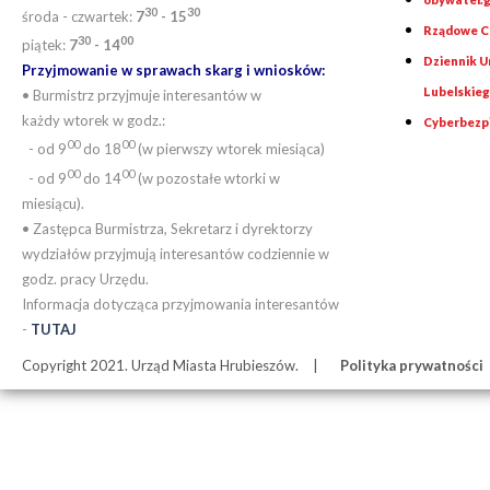
30
30
środa - czwartek:
7
- 15
Rządowe Ce
30
00
piątek:
7
- 14
Dziennik 
Przyjmowanie w sprawach skarg i wniosków:
Lubelskie
• Burmistrz przyjmuje interesantów w
każdy wtorek w godz.:
Cyberbezp
00
00
- od 9
do 18
(w pierwszy wtorek miesiąca)
00
00
- od 9
do 14
(w pozostałe wtorki w
miesiącu).
• Zastępca Burmistrza, Sekretarz i dyrektorzy
wydziałów przyjmują interesantów codziennie w
godz. pracy Urzędu.
Informacja dotycząca przyjmowania interesantów
-
TUTAJ
Copyright 2021. Urząd Miasta Hrubieszów.
Polityka prywatności