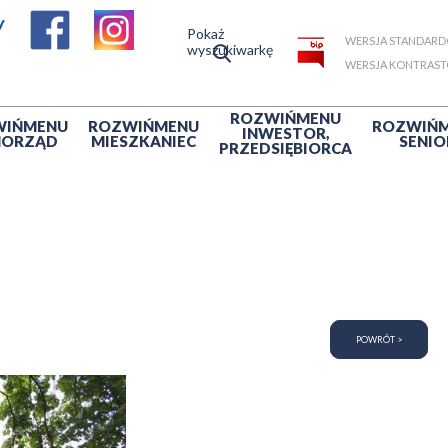
Pokaż
WERSJA STANDAR
wyszukiwarkę
WERSJA KONTRAS
ROZWIŃ
MENU
WIŃ
MENU
ROZWIŃ
MENU
ROZWIŃ
INWESTOR,
MORZĄD
MIESZKANIEC
SENIO
PRZEDSIĘBIORCA
POWRÓT >