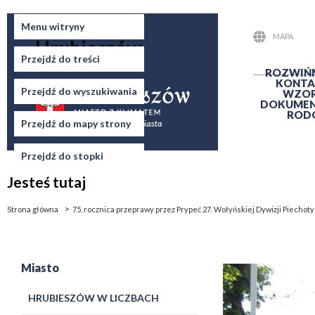
Miasto
Menu witryny
MAPA
Hrubieszów
STRONY
Przejdź do treści
ROZWIŃ
KONTA
Przejdź do wyszukiwania
WZO
DOKUME
ROD
Przejdź do mapy strony
Przejdź do stopki
Jesteś tutaj
Strona główna
75. rocznica przeprawy przez Prypeć 27. Wołyńskiej Dywizji Piecho
Miasto
HRUBIESZÓW W LICZBACH