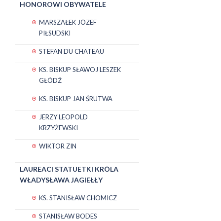
HONOROWI OBYWATELE
MARSZAŁEK JÓZEF
PIŁSUDSKI
STEFAN DU CHATEAU
KS. BISKUP SŁAWOJ LESZEK
GŁÓDŹ
KS. BISKUP JAN ŚRUTWA
JERZY LEOPOLD
KRZYŻEWSKI
WIKTOR ZIN
LAUREACI STATUETKI KRÓLA
WŁADYSŁAWA JAGIEŁŁY
KS. STANISŁAW CHOMICZ
STANISŁAW BODES