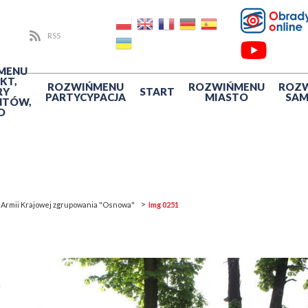
RSS
MENU
KT,
ROZWIŃ
MENU
ROZWIŃ
MENU
ROZ
RY
START
PARTYCYPACJA
MIASTO
SA
NTÓW,
O
ty Armii Krajowej zgrupowania "Osnowa"
Img 0251