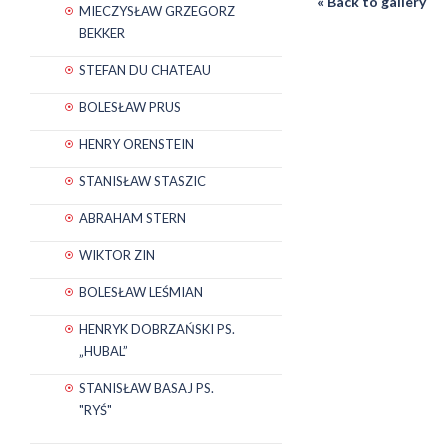
« Back to gallery
MIECZYSŁAW GRZEGORZ
BEKKER
STEFAN DU CHATEAU
BOLESŁAW PRUS
HENRY ORENSTEIN
STANISŁAW STASZIC
ABRAHAM STERN
WIKTOR ZIN
BOLESŁAW LEŚMIAN
HENRYK DOBRZAŃSKI PS.
„HUBAL”
STANISŁAW BASAJ PS.
"RYŚ"