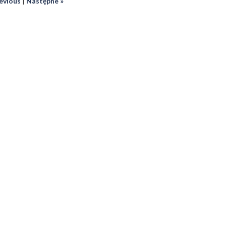
revious
|
Następne »