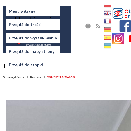
Miasto
Menu witryny
Hrubieszów
Przejdź do treści
MAPA
RSS
STRONY
Przejdź do wyszukiwania
Przejdź do mapy strony
Jesteś tutaj
Przejdź do stopki
Strona główna
Kwesta
20181201 103626 0