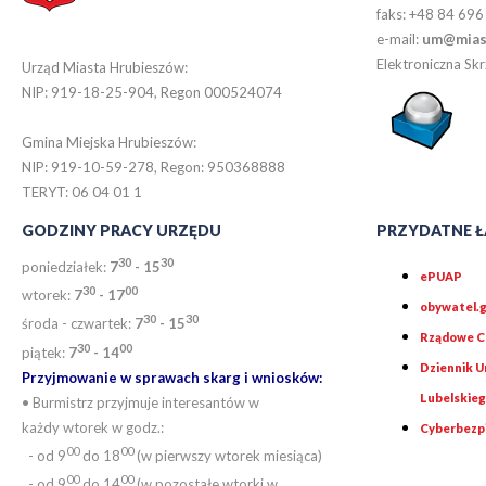
faks: +48 84 696
e-mail:
um@miast
Elektroniczna S
Urząd Miasta Hrubieszów:
NIP: 919-18-25-904, Regon 000524074
Gmina Miejska Hrubieszów:
NIP: 919-10-59-278, Regon: 950368888
TERYT: 06 04 01 1
GODZINY PRACY URZĘDU
PRZYDATNE Ł
30
30
poniedziałek:
7
- 15
ePUAP
30
0
0
wtorek:
7
- 17
obywatel.g
30
30
środa - czwartek:
7
- 15
Rządowe Ce
30
00
piątek:
7
- 14
Dziennik 
Przyjmowanie w sprawach skarg i wniosków:
Lubelskie
• Burmistrz przyjmuje interesantów w
każdy wtorek w godz.:
Cyberbezp
00
00
- od 9
do 18
(w pierwszy wtorek miesiąca)
00
00
- od 9
do 14
(w pozostałe wtorki w