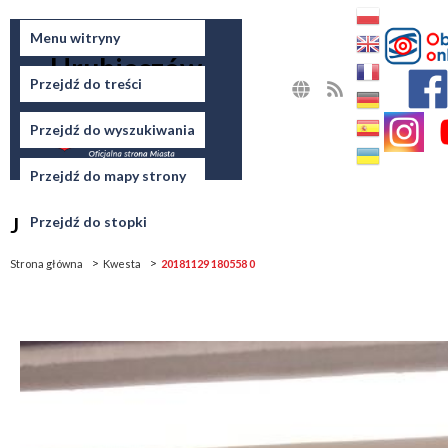
Miasto
Menu witryny
Hrubieszów
Przejdź do treści
MAPA
RSS
STRONY
Przejdź do wyszukiwania
Przejdź do mapy strony
Jesteś tutaj
Przejdź do stopki
Strona główna
Kwesta
20181129 180558 0