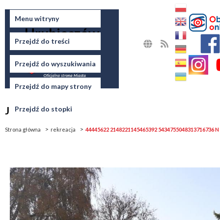
Miasto
Menu witryny
Hrubieszów
Przejdź do treści
MAPA
RSS
STRONY
Przejdź do wyszukiwania
Przejdź do mapy strony
Jesteś tutaj
Przejdź do stopki
Strona główna
rekreacja
44445622 2148221145465392 5434755048313716736 N