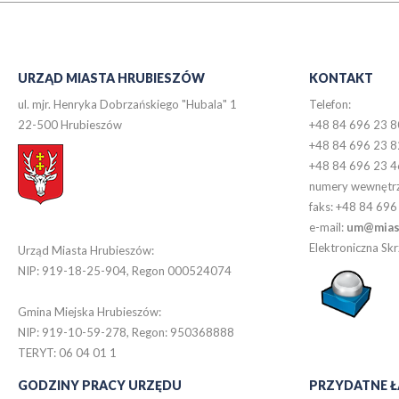
URZĄD MIASTA HRUBIESZÓW
KONTAKT
ul. mjr. Henryka Dobrzańskiego "Hubala" 1
Telefon:
22-500 Hrubieszów
+48 84 696 23 8
+48 84 696 23 8
+48 84 696 23 4
numery wewnętr
faks: +48 84 696
e-mail:
um@miast
Elektroniczna S
Urząd Miasta Hrubieszów:
NIP: 919-18-25-904, Regon 000524074
Gmina Miejska Hrubieszów:
NIP: 919-10-59-278, Regon: 950368888
TERYT: 06 04 01 1
GODZINY PRACY URZĘDU
PRZYDATNE Ł