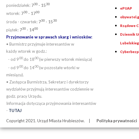
30
30
poniedziałek:
7
- 15
ePUAP
30
0
0
wtorek:
7
- 17
obywatel.g
30
30
środa - czwartek:
7
- 15
Rządowe Ce
30
00
piątek:
7
- 14
Dziennik 
Przyjmowanie w sprawach skarg i wniosków:
Lubelskie
• Burmistrz przyjmuje interesantów w
każdy wtorek w godz.:
Cyberbezp
00
00
- od 9
do 18
(w pierwszy wtorek miesiąca)
00
00
- od 9
do 14
(w pozostałe wtorki w
miesiącu).
• Zastępca Burmistrza, Sekretarz i dyrektorzy
wydziałów przyjmują interesantów codziennie w
godz. pracy Urzędu.
Informacja dotycząca przyjmowania interesantów
-
TUTAJ
Copyright 2021. Urząd Miasta Hrubieszów.
Polityka prywatności