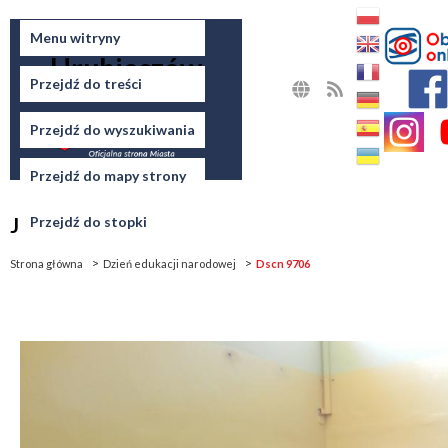
Miasto
Menu witryny
Hrubieszów
Przejdź do treści
MAPA
RSS
STRONY
Przejdź do wyszukiwania
Przejdź do mapy strony
Jesteś tutaj
Przejdź do stopki
Strona główna
Dzień edukacji narodowej
Dscn 9706