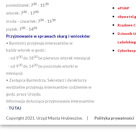
30
30
poniedziałek:
7
- 15
ePUAP
30
0
0
wtorek:
7
- 17
obywatel.g
30
30
środa - czwartek:
7
- 15
Rządowe Ce
30
00
piątek:
7
- 14
Dziennik 
Przyjmowanie w sprawach skarg i wniosków:
Lubelskie
• Burmistrz przyjmuje interesantów w
każdy wtorek w godz.:
Cyberbezp
00
00
- od 9
do 18
(w pierwszy wtorek miesiąca)
00
00
- od 9
do 14
(w pozostałe wtorki w
miesiącu).
• Zastępca Burmistrza, Sekretarz i dyrektorzy
wydziałów przyjmują interesantów codziennie w
godz. pracy Urzędu.
Informacja dotycząca przyjmowania interesantów
-
TUTAJ
Copyright 2021. Urząd Miasta Hrubieszów.
Polityka prywatności