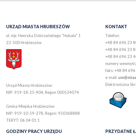
URZĄD MIASTA HRUBIESZÓW
KONTAKT
ul. mjr. Henryka Dobrzańskiego "Hubala" 1
Telefon:
22-500 Hrubieszów
+48 84 696 23 8
+48 84 696 23 8
+48 84 696 23 4
numery wewnętr
faks: +48 84 696
e-mail:
um@miast
Elektroniczna S
Urząd Miasta Hrubieszów:
NIP: 919-18-25-904, Regon 000524074
Gmina Miejska Hrubieszów:
NIP: 919-10-59-278, Regon: 950368888
TERYT: 06 04 01 1
GODZINY PRACY URZĘDU
PRZYDATNE Ł