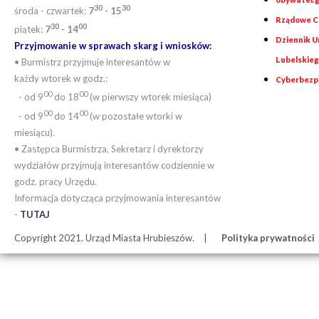
30
30
środa - czwartek:
7
- 15
Rządowe Ce
30
00
piątek:
7
- 14
Dziennik 
Przyjmowanie w sprawach skarg i wniosków:
Lubelskie
• Burmistrz przyjmuje interesantów w
każdy wtorek w godz.:
Cyberbezp
00
00
- od 9
do 18
(w pierwszy wtorek miesiąca)
00
00
- od 9
do 14
(w pozostałe wtorki w
miesiącu).
• Zastępca Burmistrza, Sekretarz i dyrektorzy
wydziałów przyjmują interesantów codziennie w
godz. pracy Urzędu.
Informacja dotycząca przyjmowania interesantów
-
TUTAJ
Copyright 2021. Urząd Miasta Hrubieszów.
Polityka prywatności