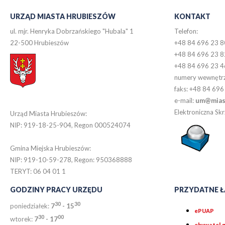
URZĄD MIASTA HRUBIESZÓW
KONTAKT
ul. mjr. Henryka Dobrzańskiego "Hubala" 1
Telefon:
22-500 Hrubieszów
+48 84 696 23 8
+48 84 696 23 8
+48 84 696 23 4
numery wewnętr
faks: +48 84 696
e-mail:
um@miast
Elektroniczna S
Urząd Miasta Hrubieszów:
NIP: 919-18-25-904, Regon 000524074
Gmina Miejska Hrubieszów:
NIP: 919-10-59-278, Regon: 950368888
TERYT: 06 04 01 1
GODZINY PRACY URZĘDU
PRZYDATNE Ł
30
30
poniedziałek:
7
- 15
ePUAP
30
0
0
wtorek:
7
- 17
obywatel.g