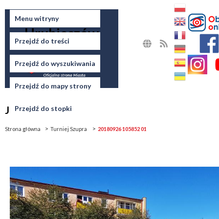
Miasto
Menu witryny
Hrubieszów
Przejdź do treści
MAPA
RSS
STRONY
Przejdź do wyszukiwania
Przejdź do mapy strony
Jesteś tutaj
Przejdź do stopki
Strona główna
Turniej Szupra
20180926 105852 01